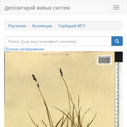
Депозитарий живых систем
Навиг
Растения
Коллекции
Гербарий МГУ
Полное изображение