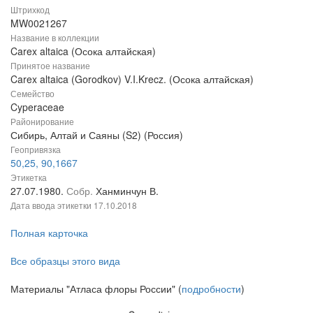
Штрихкод
MW0021267
Название в коллекции
Carex altaica (Осока алтайская)
Принятое название
Carex altaica (Gorodkov) V.I.Krecz. (Осока алтайская)
Семейство
Cyperaceae
Районирование
Сибирь, Алтай и Саяны (S2) (Россия)
Геопривязка
50,25, 90,1667
Этикетка
27.07.1980.
Собр.
Ханминчун В.
Дата ввода этикетки
17.10.2018
Полная карточка
Все образцы этого вида
Материалы "Атласа флоры России" (
подробности
)