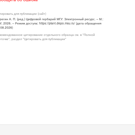
тировать для публикации (сайт)
регин А. П. (ред.) Цифровой гербарий МГУ: Электронный ресурс. – М.:
У, 2026. – Режим доступа: https://plant.depo.msu.ru/ (дата обращения
.08.2026)
комендованное цитирование отдельного образца см. в "Полной
рточке", раздел "Цитировать для публикации"