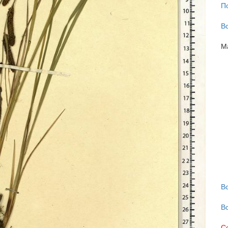
П
В
М
В
В
С