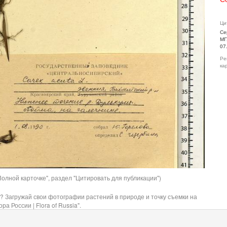
Ци
Се
МГ
07
Ре
ка
олной карточке", раздел "Цитировать для публикации")
? Загружай свои фотографии растений в природе и точку съемки на
ра России | Flora of Russia".