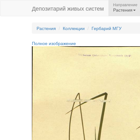
Направление
Депозитарий живых систем
Растения
Растения
Коллекции
Гербарий МГУ
Полное изображение