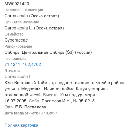
MW0021420
Название в коллекции
Carex acuta (Осока острая)
Принятое название
Carex acuta L. (Осока острая)
Семейство
Cyperaceae
Районирование
Сибирь, Центральная Сибирь (S3) (Россия)
Геопривязка
71,1241, 102,4762
Этикетка
Carex acuta L.
Юго-Восточный Таймыр, среднее течение р. Котуй в районе
устья р. Медвежья. Илистая пойма Котуя у старицы,
отделенной косой.
Высота
10 м над ур. моря
16.07.2005.
Собр.
Поспелов И.Н.,
№
05-0218
Опр.
Е.Б. Поспелова
Дата ввода этикетки
8.10.2017
Полная карточка