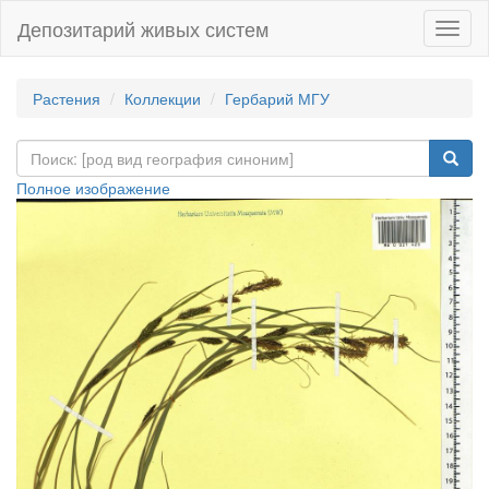
Депозитарий живых систем
Навиг
Растения
Коллекции
Гербарий МГУ
Полное изображение