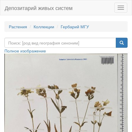
Депозитарий живых систем
Навиг
Растения
Коллекции
Гербарий МГУ
Полное изображение