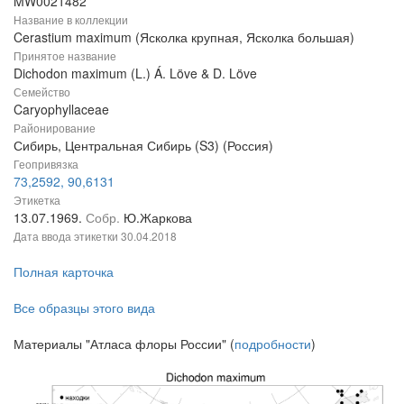
MW0021482
Название в коллекции
Cerastium maximum (Ясколка крупная, Ясколка большая)
Принятое название
Dichodon maximum (L.) Á. Löve & D. Löve
Семейство
Caryophyllaceae
Районирование
Сибирь, Центральная Сибирь (S3) (Россия)
Геопривязка
73,2592, 90,6131
Этикетка
13.07.1969.
Собр.
Ю.Жаркова
Дата ввода этикетки
30.04.2018
Полная карточка
Все образцы этого вида
Материалы "Атласа флоры России" (
подробности
)