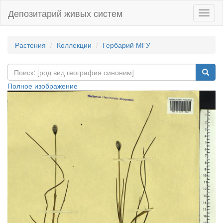
Депозитарий живых систем
Навиг
Растения
Коллекции
Гербарий МГУ
Полное изображение