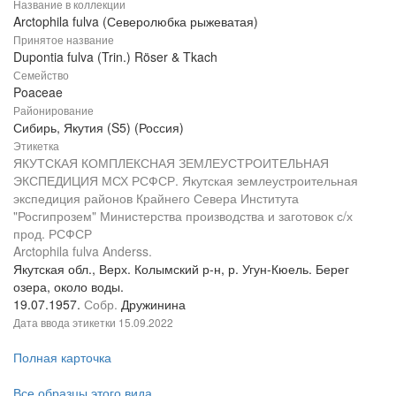
Название в коллекции
Arctophila fulva (Северолюбка рыжеватая)
Принятое название
Dupontia fulva (Trin.) Röser & Tkach
Семейство
Poaceae
Районирование
Сибирь, Якутия (S5) (Россия)
Этикетка
ЯКУТСКАЯ КОМПЛЕКСНАЯ ЗЕМЛЕУСТРОИТЕЛЬНАЯ
ЭКСПЕДИЦИЯ МСХ РСФСР. Якутская землеустроительная
экспедиция районов Крайнего Севера Института
"Росгипрозем" Министерства производства и заготовок с/х
прод. РСФСР
Arctophila fulva Anderss.
Якутская обл., Верх. Колымский р-н, р. Угун-Кюель. Берег
озера, около воды.
19.07.1957.
Собр.
Дружинина
Дата ввода этикетки
15.09.2022
Полная карточка
Все образцы этого вида