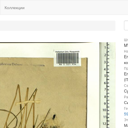
Коллекции
Шт
M
На
E
к
Пр
Er
(
Се
C
Ра
Си
Ге
5
Эт
Ма