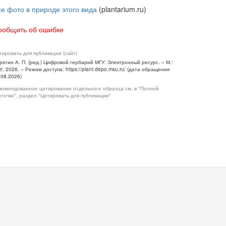
се фото в природе этого вида
(plantarium.ru)
ообщить об ошибке
тировать для публикации (сайт)
регин А. П. (ред.) Цифровой гербарий МГУ: Электронный ресурс. – М.:
У, 2026. – Режим доступа: https://plant.depo.msu.ru/ (дата обращения
.08.2026)
комендованное цитирование отдельного образца см. в "Полной
рточке", раздел "Цитировать для публикации"