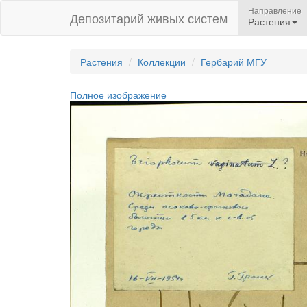
Направление
Депозитарий живых систем
Растения
Растения
Коллекции
Гербарий МГУ
Полное изображение