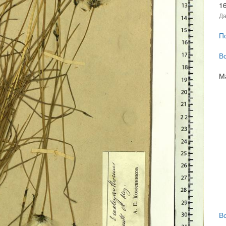
1
Да
П
В
М
В