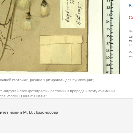
В
С
Ци
Се
МГ
08
Ре
ка
олной карточке", раздел "Цитировать для публикации")
? Загружай свои фотографии растений в природе и точку съемки на
ра России | Flora of Russia".
итет имени М. В. Ломоносова