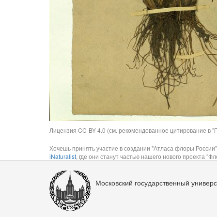
Лицензия CC-BY 4.0 (см. рекомендованное цитирование в "П
Хочешь принять участие в создании "Атласа флоры России"
iNaturalist
, где они станут частью нашего нового проекта "Фло
Московский государственный универс