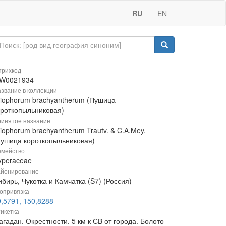
RU
EN
рихкод
W0021934
звание в коллекции
riophorum brachyantherum (Пушица
ороткопыльниковая)
инятое название
iophorum brachyantherum Trautv. & C.A.Mey.
Пушица короткопыльниковая)
мейство
yperaceae
йонирование
бирь, Чукотка и Камчатка (S7) (Россия)
опривязка
9,5791, 150,8288
икетка
гадан. Окрестности. 5 км к СВ от города. Болото