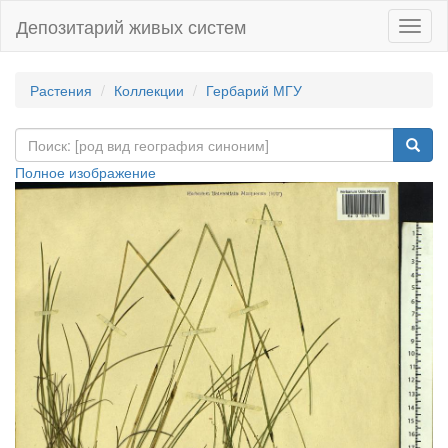
Депозитарий живых систем
Навиг
Растения
Коллекции
Гербарий МГУ
Полное изображение