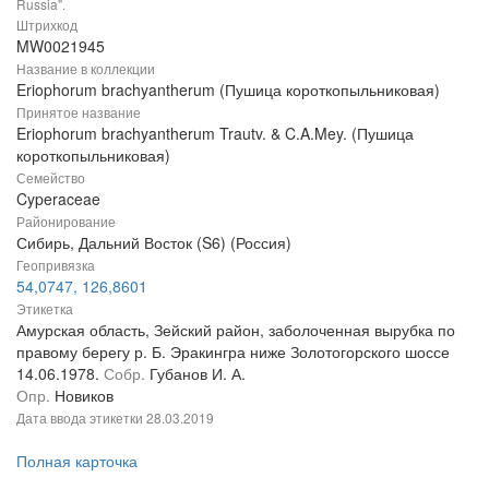
Russia".
Штрихкод
MW0021945
Название в коллекции
Eriophorum brachyantherum (Пушица короткопыльниковая)
Принятое название
Eriophorum brachyantherum Trautv. & C.A.Mey. (Пушица
короткопыльниковая)
Семейство
Cyperaceae
Районирование
Сибирь, Дальний Восток (S6) (Россия)
Геопривязка
54,0747, 126,8601
Этикетка
Амурская область, Зейский район, заболоченная вырубка по
правому берегу р. Б. Эракингра ниже Золотогорского шоссе
14.06.1978.
Собр.
Губанов И. А.
Опр.
Новиков
Дата ввода этикетки
28.03.2019
Полная карточка