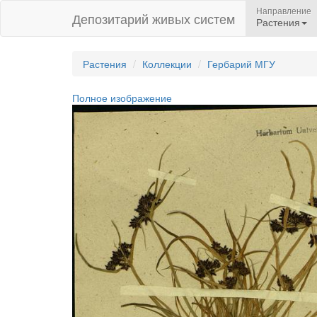
Направление
Депозитарий живых систем
Растения
Растения
Коллекции
Гербарий МГУ
Полное изображение