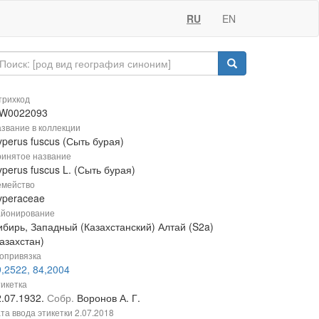
RU
EN
рихкод
W0022093
звание в коллекции
perus fuscus (Сыть бурая)
инятое название
perus fuscus L. (Сыть бурая)
мейство
yperaceae
йонирование
ибирь, Западный (Казахстанский) Алтай (S2a)
азахстан)
опривязка
,2522, 84,2004
икетка
2.07.1932.
Собр.
Воронов А. Г.
та ввода этикетки
2.07.2018