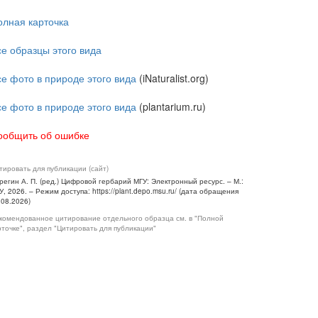
олная карточка
се образцы этого вида
се фото в природе этого вида
(iNaturalist.org)
се фото в природе этого вида
(plantarium.ru)
ообщить об ошибке
тировать для публикации (сайт)
регин А. П. (ред.) Цифровой гербарий МГУ: Электронный ресурс. – М.:
У, 2026. – Режим доступа: https://plant.depo.msu.ru/ (дата обращения
.08.2026)
комендованное цитирование отдельного образца см. в "Полной
рточке", раздел "Цитировать для публикации"