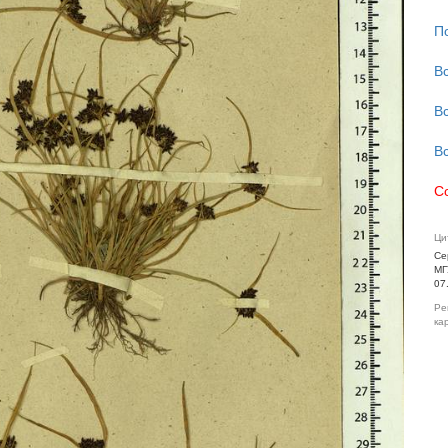
П
В
В
В
С
Ци
Се
МГ
07
Ре
ка