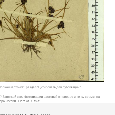
олной карточке", раздел "Цитировать для публикации")
? Загружай свои фотографии растений в природе и точку съемки на
ра России | Flora of Russia".
итет имени М. В. Ломоносова