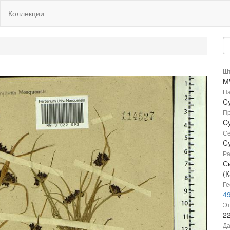
Коллекции
Шт
M
На
Cy
Пр
Cy
Се
C
Ра
С
(К
Ге
49
Эт
2
Да