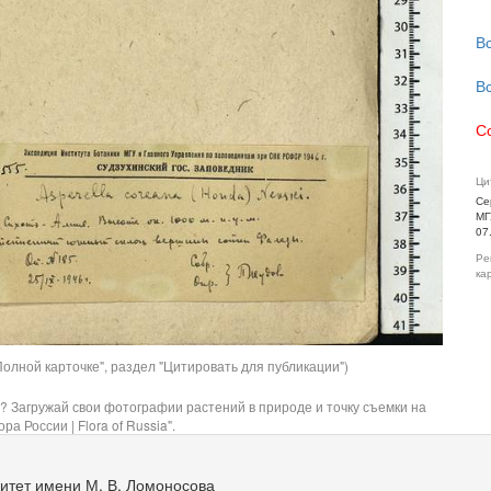
В
В
С
Ци
Се
МГ
07
Ре
ка
олной карточке", раздел "Цитировать для публикации")
? Загружай свои фотографии растений в природе и точку съемки на
ра России | Flora of Russia".
итет имени М. В. Ломоносова