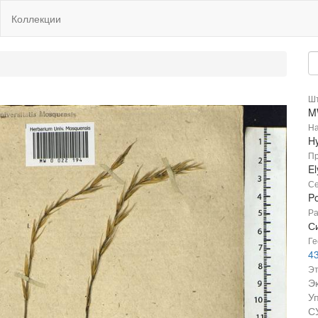
Коллекции
Шт
M
На
Hy
Пр
E
Се
P
Ра
Си
Ге
43
Эт
Э
У
С