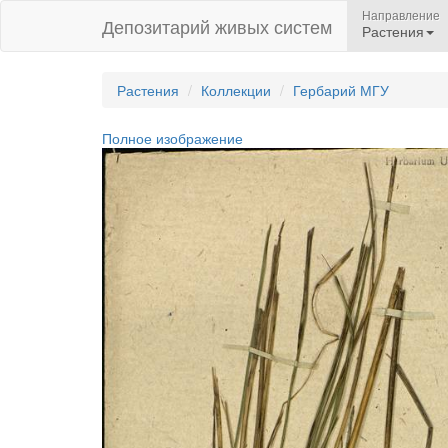
Направление
Депозитарий живых систем
Растения
Растения
Коллекции
Гербарий МГУ
Полное изображение