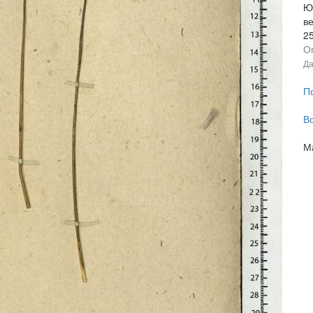
Ю
в
2
О
Да
П
В
М