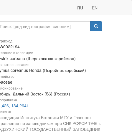
RU
EN
рихкод
W0022194
звание в коллекции
strix coreana (Шероховатка корейская)
инятое название
lymus coreanus Honda (Пырейник корейский)
мейство
oaceae
йонирование
бирь, Дальний Восток (S6) (Россия)
опривязка
,426, 134,2641
икетка
кспедиция Института Ботаники МГУ и Главного
правления по заповедникам при СНК РСФСР 1946 г.
УДЗУХИНСКИЙ ГОСУДАРСТВЕННЫЙ ЗАПОВЕДНИК