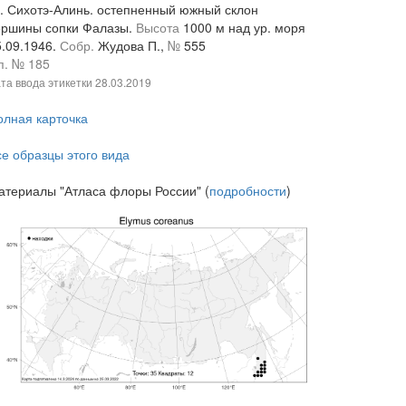
. Сихотэ-Алинь. остепненный южный склон
ершины сопки Фалазы.
Высота
1000 м над ур. моря
5.09.1946.
Собр.
Жудова П.,
№
555
п. № 185
та ввода этикетки
28.03.2019
олная карточка
се образцы этого вида
атериалы "Атласа флоры России" (
подробности
)