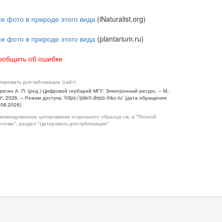
се фото в природе этого вида
(iNaturalist.org)
се фото в природе этого вида
(plantarium.ru)
ообщить об ошибке
тировать для публикации (сайт)
регин А. П. (ред.) Цифровой гербарий МГУ: Электронный ресурс. – М.:
У, 2026. – Режим доступа: https://plant.depo.msu.ru/ (дата обращения
.08.2026)
комендованное цитирование отдельного образца см. в "Полной
рточке", раздел "Цитировать для публикации"