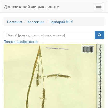
Депозитарий живых систем
Навиг
Растения
Коллекции
Гербарий МГУ
Полное изображение