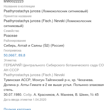
MW0022223
Название в коллекции
Psathyrostachys juncea (Ломкоколосник ситниковый)
Принятое название
Psathyrostachys juncea (Fisch.) Nevski (Ломкоколосник
ситниковый)
Семейство
Poaceae
Районирование
Сибирь, Алтай и Саяны (S2) (Россия)
Геопривязка
50,0667, 89,8
Этикетка
ГЕРБАРИЙ Центрального Сибирского ботанического сада СО
АН СССР
Psathyrostachys juncea (Fisch.) Nevski
Тувинская АССР, Монгун-Тайгинский р-н, хр. Чихачева.
Долина р. Алты-Гимате в 2 км выше устья. Полынно-злаковая
степь.
30.07.1980.
Собр.
А. Красников, А. Манеев, В. Шеин,
№
45
Дата ввода этикетки
1.04.2020
Полная карточка