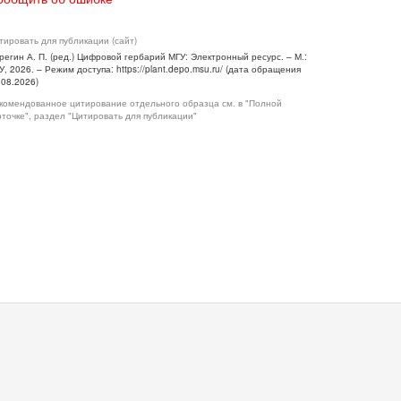
тировать для публикации (сайт)
регин А. П. (ред.) Цифровой гербарий МГУ: Электронный ресурс. – М.:
У, 2026. – Режим доступа: https://plant.depo.msu.ru/ (дата обращения
.08.2026)
комендованное цитирование отдельного образца см. в "Полной
рточке", раздел "Цитировать для публикации"