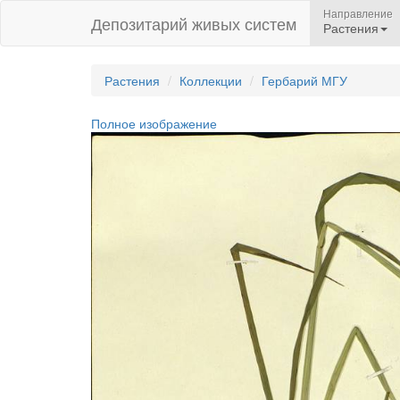
Направление
Депозитарий живых систем
Растения
Растения
Коллекции
Гербарий МГУ
Полное изображение