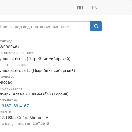
RU
EN
рихкод
W0022481
звание в коллекции
ymus sibiricus (Пырейник сибирский)
инятое название
ymus sibiricus L. (Пырейник сибирский)
мейство
oaceae
йонирование
ибирь, Алтай и Саяны (S2) (Россия)
опривязка
,9167, 89,4167
икетка
.07.1982.
Собр.
Манеев А.
та ввода этикетки
13.07.2018