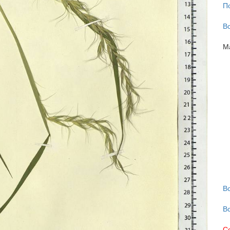
П
В
М
В
В
С