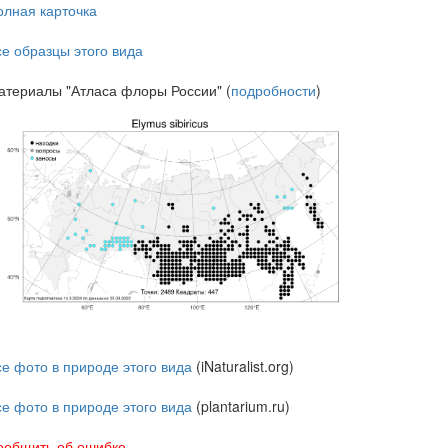
олная карточка
се образцы этого вида
атериалы "Атласа флоры России" (
подробности
)
се фото в природе этого вида
(iNaturalist.org)
се фото в природе этого вида
(plantarium.ru)
ообщить об ошибке