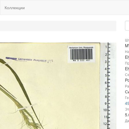
Коллекции
Шт
M
На
El
Пр
El
Се
P
Ра
С
Ге
49
Эт
5
Да