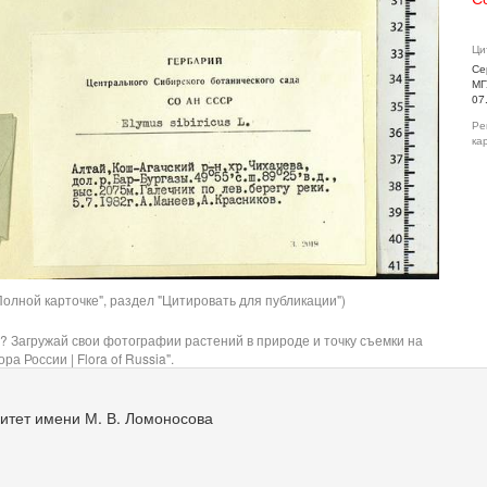
Ци
Се
МГ
07
Ре
ка
олной карточке", раздел "Цитировать для публикации")
? Загружай свои фотографии растений в природе и точку съемки на
ра России | Flora of Russia".
итет имени М. В. Ломоносова