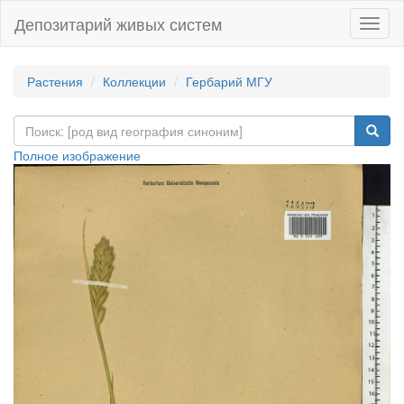
Депозитарий живых систем
Навиг
Растения
Коллекции
Гербарий МГУ
Полное изображение