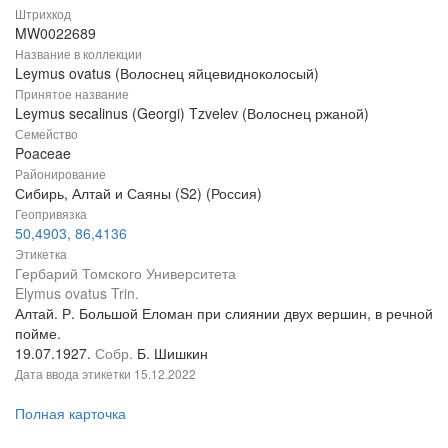
Штрихкод
MW0022689
Название в коллекции
Leymus ovatus (Волоснец яйцевидноколосый)
Принятое название
Leymus secalinus (Georgi) Tzvelev (Волоснец ржаной)
Семейство
Poaceae
Районирование
Сибирь, Алтай и Саяны (S2) (Россия)
Геопривязка
50,4903, 86,4136
Этикетка
Гербарий Томского Университета
Elymus ovatus Trin.
Алтай. Р. Большой Еломан при слиянии двух вершин, в речной
пойме.
19.07.1927.
Собр.
Б. Шишкин
Дата ввода этикетки
15.12.2022
Полная карточка