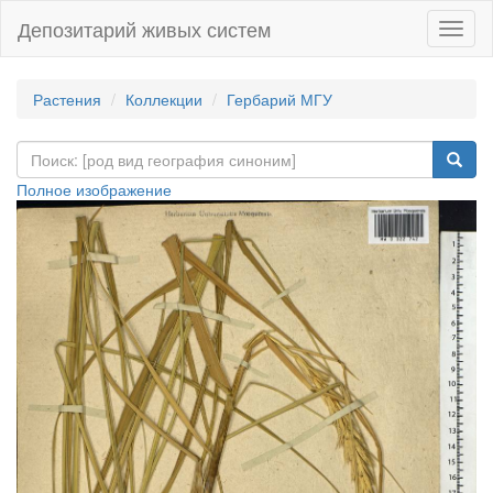
Депозитарий живых систем
Навиг
Растения
Коллекции
Гербарий МГУ
Полное изображение