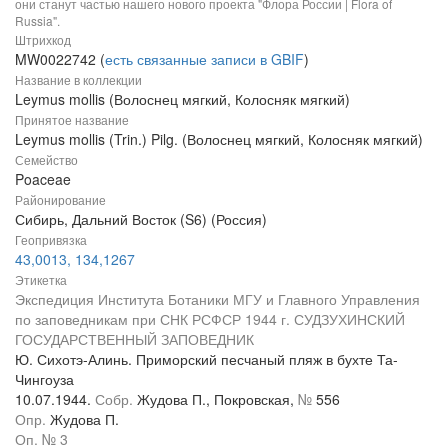
они станут частью нашего нового проекта "Флора России | Flora of
Russia".
Штрихкод
MW0022742 (
есть связанные записи в GBIF
)
Название в коллекции
Leymus mollis (Волоснец мягкий, Колосняк мягкий)
Принятое название
Leymus mollis (Trin.) Pilg. (Волоснец мягкий, Колосняк мягкий)
Семейство
Poaceae
Районирование
Сибирь, Дальний Восток (S6) (Россия)
Геопривязка
43,0013, 134,1267
Этикетка
Экспедиция Института Ботаники МГУ и Главного Управления
по заповедникам при СНК РСФСР 1944 г. СУДЗУХИНСКИЙ
ГОСУДАРСТВЕННЫЙ ЗАПОВЕДНИК
Ю. Сихотэ-Алинь. Приморский песчаный пляж в бухте Та-
Чингоуза
10.07.1944.
Собр.
Жудова П., Покровская,
№
556
Опр.
Жудова П.
Оп. № 3