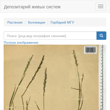
Депозитарий живых систем
Навиг
Растения
Коллекции
Гербарий МГУ
Полное изображение