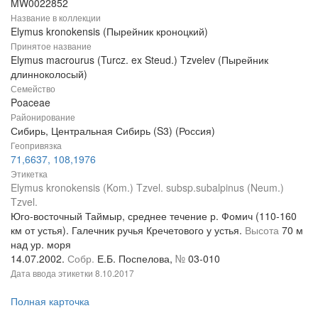
MW0022852
Название в коллекции
Elymus kronokensis (Пырейник кроноцкий)
Принятое название
Elymus macrourus (Turcz. ex Steud.) Tzvelev (Пырейник
длинноколосый)
Семейство
Poaceae
Районирование
Сибирь, Центральная Сибирь (S3) (Россия)
Геопривязка
71,6637, 108,1976
Этикетка
Elymus kronokensis (Kom.) Tzvel. subsp.subalpinus (Neum.)
Tzvel.
Юго-восточный Таймыр, среднее течение р. Фомич (110-160
км от устья). Галечник ручья Кречетового у устья.
Высота
70 м
над ур. моря
14.07.2002.
Собр.
Е.Б. Поспелова,
№
03-010
Дата ввода этикетки
8.10.2017
Полная карточка