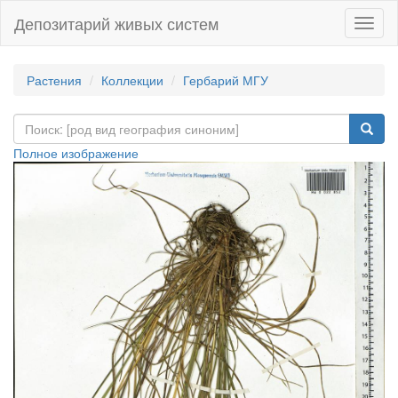
Депозитарий живых систем
Навиг
Растения
Коллекции
Гербарий МГУ
Полное изображение