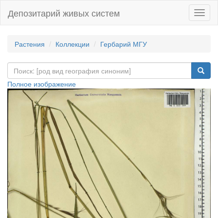
Депозитарий живых систем
Навиг
Растения
Коллекции
Гербарий МГУ
Полное изображение