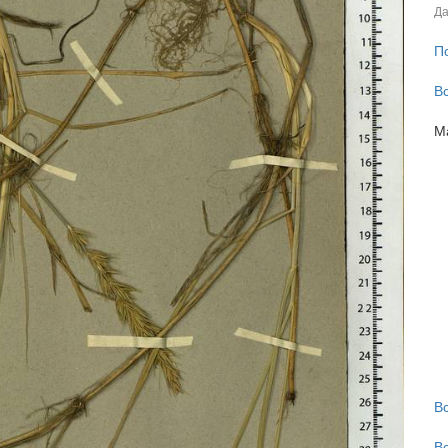
Да
П
В
М
В
В