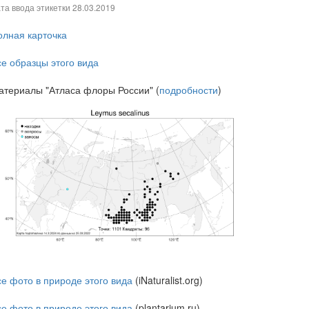
та ввода этикетки
28.03.2019
олная карточка
се образцы этого вида
атериалы "Атласа флоры России" (
подробности
)
се фото в природе этого вида
(iNaturalist.org)
се фото в природе этого вида
(plantarium.ru)