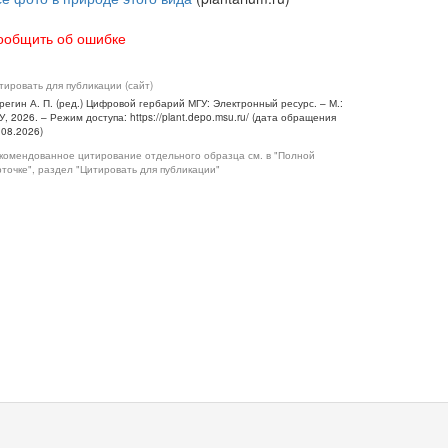
ообщить об ошибке
тировать для публикации (сайт)
регин А. П. (ред.) Цифровой гербарий МГУ: Электронный ресурс. – М.:
У, 2026. – Режим доступа: https://plant.depo.msu.ru/ (дата обращения
.08.2026)
комендованное цитирование отдельного образца см. в "Полной
рточке", раздел "Цитировать для публикации"