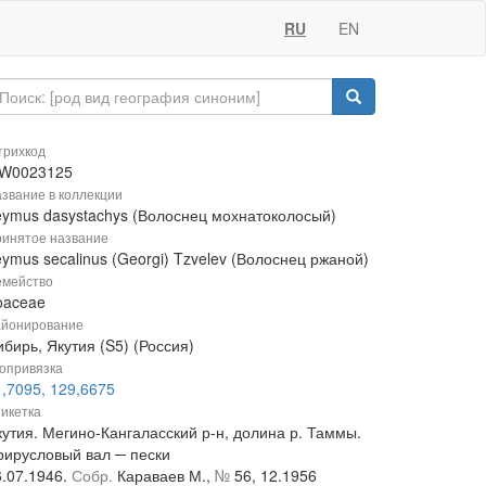
RU
EN
рихкод
W0023125
звание в коллекции
eymus dasystachys (Волоснец мохнатоколосый)
инятое название
ymus secalinus (Georgi) Tzvelev (Волоснец ржаной)
мейство
oaceae
йонирование
бирь, Якутия (S5) (Россия)
опривязка
1,7095, 129,6675
икетка
кутия. Мегино-Кангаласский р-н, долина р. Таммы.
рирусловый вал ─ пески
6.07.1946.
Собр.
Караваев М.,
№
56, 12.1956