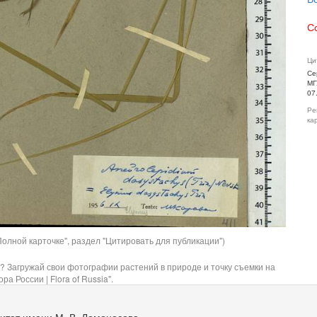
С
Ци
Се
МГ
07
Ре
ка
олной карточке", раздел "Цитировать для публикации")
? Загружай свои фотографии растений в природе и точку съемки на
ра России | Flora of Russia".