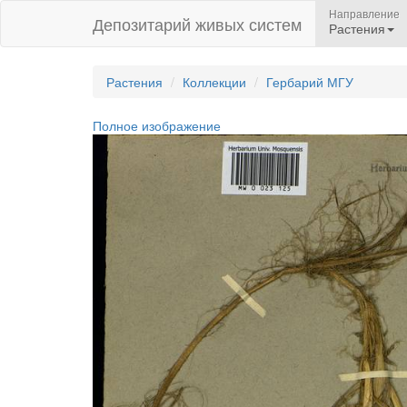
Направление
Депозитарий живых систем
Растения
Растения
Коллекции
Гербарий МГУ
Полное изображение