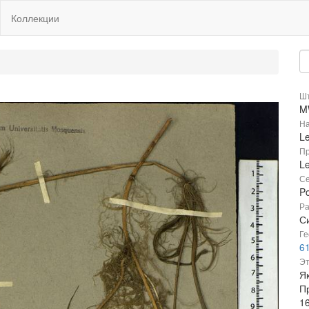
Коллекции
Шт
M
На
L
Пр
Le
Се
P
Ра
Си
Ге
6
Эт
Я
П
1