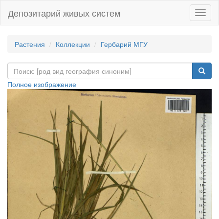
Депозитарий живых систем
Навиг
Растения
Коллекции
Гербарий МГУ
Полное изображение