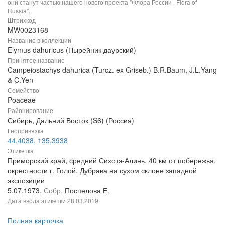
они станут частью нашего нового проекта "Флора России | Flora of
Russia".
Штрихкод
MW0023168
Название в коллекции
Elymus dahuricus (Пырейник даурский)
Принятое название
Campeiostachys dahurica (Turcz. ex Griseb.) B.R.Baum, J.L.Yang
& C.Yen
Семейство
Poaceae
Районирование
Сибирь, Дальний Восток (S6) (Россия)
Геопривязка
44,4038, 135,3938
Этикетка
Приморский край, средний Сихотэ-Алинь. 40 км от побережья,
окрестности г. Голой. Дубрава на сухом склоне западной
экспозиции
5.07.1973.
Собр.
Поспелова Е.
Дата ввода этикетки
28.03.2019
Полная карточка