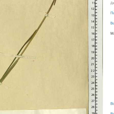
Да
П
В
М
В
В