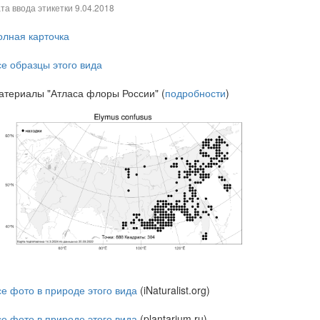
та ввода этикетки
9.04.2018
олная карточка
се образцы этого вида
атериалы "Атласа флоры России" (
подробности
)
се фото в природе этого вида
(iNaturalist.org)
се фото в природе этого вида
(plantarium.ru)