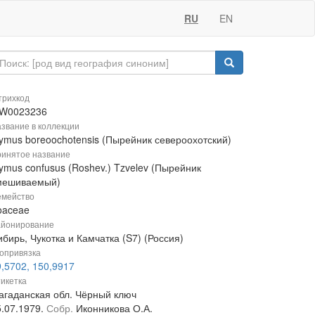
RU
EN
рихкод
W0023236
звание в коллекции
lymus boreoochotensis (Пырейник североохотский)
инятое название
ymus confusus (Roshev.) Tzvelev (Пырейник
мешиваемый)
мейство
oaceae
йонирование
бирь, Чукотка и Камчатка (S7) (Россия)
опривязка
9,5702, 150,9917
икетка
агаданская обл. Чёрный ключ
5.07.1979.
Собр.
Иконникова О.А.