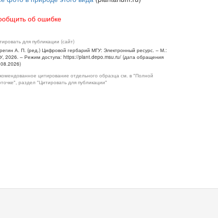
ообщить об ошибке
тировать для публикации (сайт)
регин А. П. (ред.) Цифровой гербарий МГУ: Электронный ресурс. – М.:
У, 2026. – Режим доступа: https://plant.depo.msu.ru/ (дата обращения
.08.2026)
комендованное цитирование отдельного образца см. в "Полной
рточке", раздел "Цитировать для публикации"