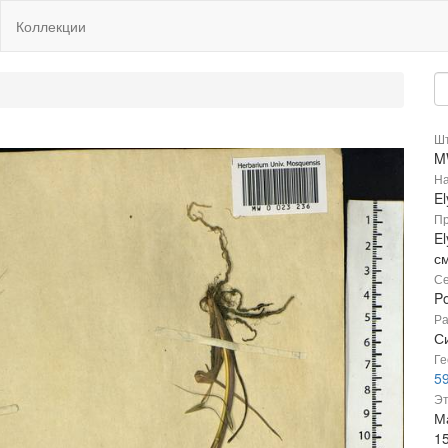
Коллекции
Шт
M
На
E
Пр
El
с
Се
P
Ра
Си
Ге
5
Эт
М
1