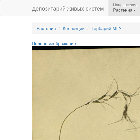
Направление
Депозитарий живых систем
Растения
Растения
Коллекции
Гербарий МГУ
Полное изображение