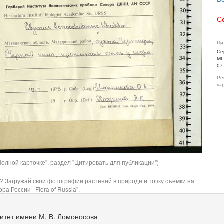
С
Ци
Се
МГ
07
Ре
ка
олной карточке", раздел "Цитировать для публикации")
? Загружай свои фотографии растений в природе и точку съемки на
ра России | Flora of Russia".
итет имени М. В. Ломоносова