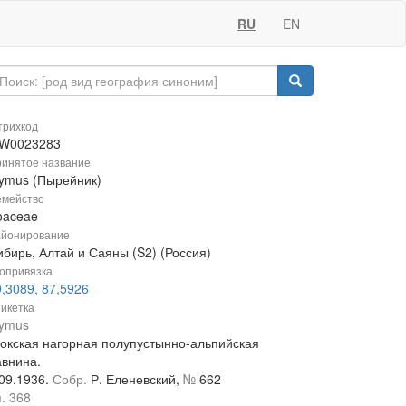
RU
EN
рихкод
W0023283
инятое название
lymus (Пырейник)
мейство
oaceae
йонирование
ибирь, Алтай и Саяны (S2) (Россия)
опривязка
,3089, 87,5926
икетка
lymus
кокская нагорная полупустынно-альпийская
авнина.
.09.1936.
Собр.
Р. Еленевский,
№
662
. 368