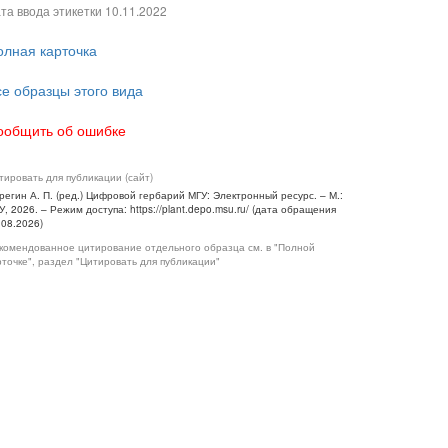
та ввода этикетки
10.11.2022
олная карточка
се образцы этого вида
ообщить об ошибке
тировать для публикации (сайт)
регин А. П. (ред.) Цифровой гербарий МГУ: Электронный ресурс. – М.:
У, 2026. – Режим доступа: https://plant.depo.msu.ru/ (дата обращения
.08.2026)
комендованное цитирование отдельного образца см. в "Полной
рточке", раздел "Цитировать для публикации"