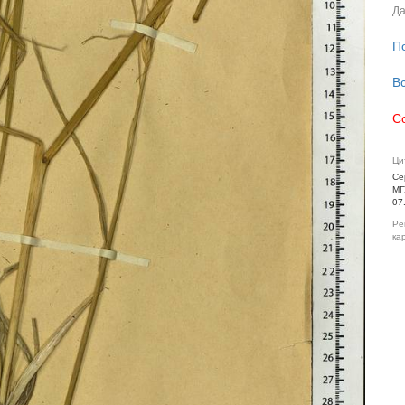
Да
П
В
С
Ци
Се
МГ
07
Ре
ка