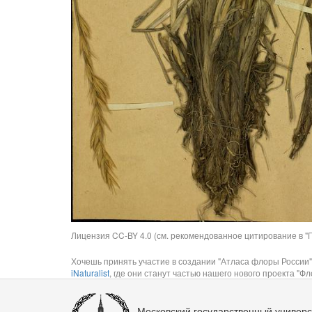
Лицензия CC-BY 4.0 (см. рекомендованное цитирование в "П
Хочешь принять участие в создании "Атласа флоры России"
iNaturalist
, где они станут частью нашего нового проекта "Фло
Московский государственный универс