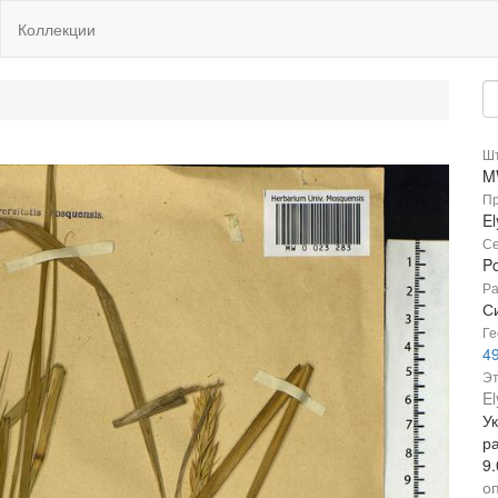
Коллекции
Шт
M
Пр
E
Се
P
Ра
С
Ге
49
Эт
E
У
р
9
оп