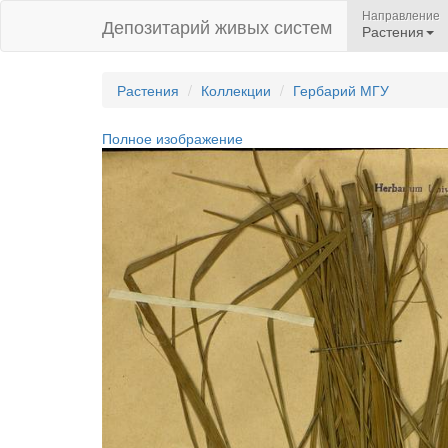
Направление
Депозитарий живых систем
Растения
Растения
Коллекции
Гербарий МГУ
Полное изображение