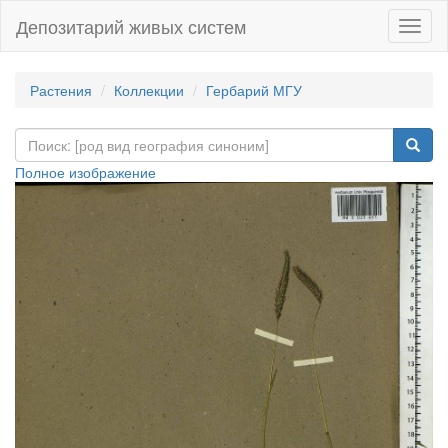
Депозитарий живых систем
Навиг
Растения
Коллекции
Гербарий МГУ
Полное изображение