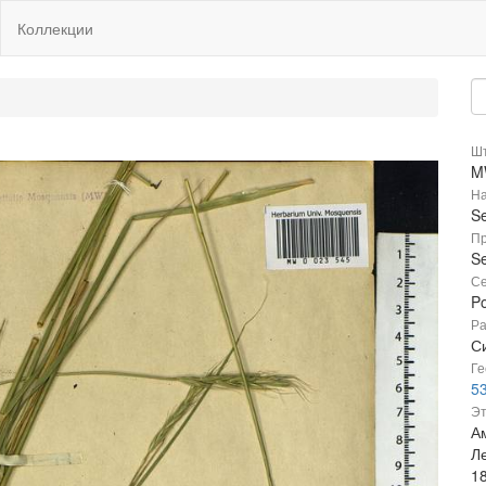
Коллекции
Шт
M
На
Se
Пр
Se
Се
P
Ра
Си
Ге
5
Эт
Ам
Л
1