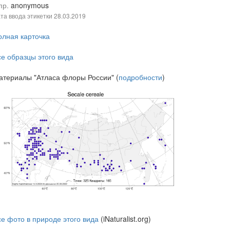
пр.
anonymous
та ввода этикетки
28.03.2019
олная карточка
се образцы этого вида
атериалы "Атласа флоры России" (
подробности
)
се фото в природе этого вида
(iNaturalist.org)