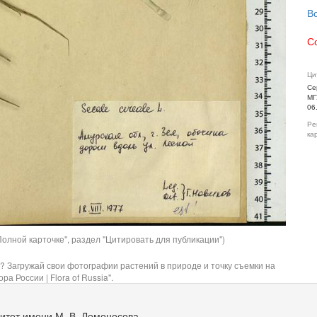
В
С
Ци
Се
МГ
06
Ре
ка
олной карточке", раздел "Цитировать для публикации")
? Загружай свои фотографии растений в природе и точку съемки на
ра России | Flora of Russia".
итет имени М. В. Ломоносова