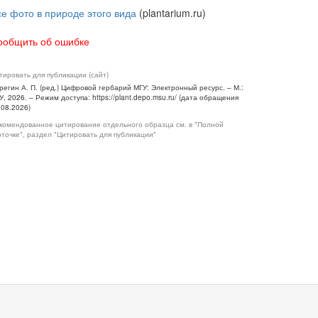
се фото в природе этого вида
(plantarium.ru)
ообщить об ошибке
тировать для публикации (сайт)
регин А. П. (ред.) Цифровой гербарий МГУ: Электронный ресурс. – М.:
У, 2026. – Режим доступа: https://plant.depo.msu.ru/ (дата обращения
.08.2026)
комендованное цитирование отдельного образца см. в "Полной
рточке", раздел "Цитировать для публикации"