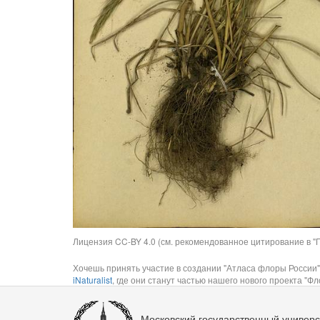
Лицензия CC-BY 4.0 (см. рекомендованное цитирование в "П
Хочешь принять участие в создании "Атласа флоры России"
iNaturalist
, где они станут частью нашего нового проекта "Фло
Московский государственный универс