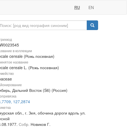
RU
EN
рихкод
W0023545
звание в коллекции
cale cereale (Рожь посевная)
инятое название
cale cereale L. (Рожь посевная)
мейство
oaceae
йонирование
бирь, Дальний Восток (S6) (Россия)
опривязка
3,7709, 127,2874
икетка
урская обл., г. Зея, обочина дороги вдоль ул.
есной
8.08.1977.
Собр.
Новиков Г.