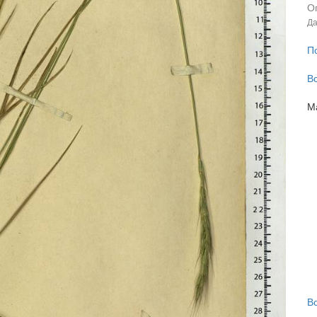
О
Да
П
В
М
В