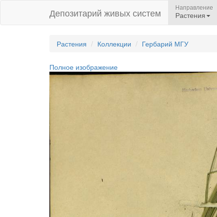
Направление
Депозитарий живых систем
Растения
Растения
Коллекции
Гербарий МГУ
Полное изображение