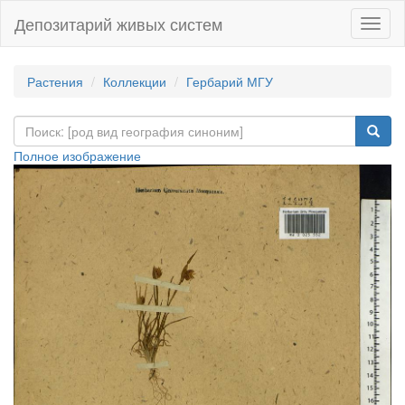
Депозитарий живых систем
Навиг
Растения
Коллекции
Гербарий МГУ
Полное изображение