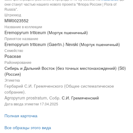
они станут частью нашего нового проекта "Флора России | Flora of
Russia".
Штрихкод
MW0023552
Название в коллекции
Eremopyrum triticeum (Мортук пшеничный)
Принятое название
Eremopyrum triticeum (Gaertn.) Nevski (Мортук пшеничный)
Семейство
Poaceae
Районирование
Сибирь и Дальний Восток (без точных местонахождений) (S0)
(Россия)
Этикетка
Гербарий С.И. Гремяченского (Общее систематическое
собрание).
Agropyrum prostratum
.
Собр.
С.И. Гремяченский
Дата ввода этикетки
17.04.2025
Полная карточка
Все образцы этого вида