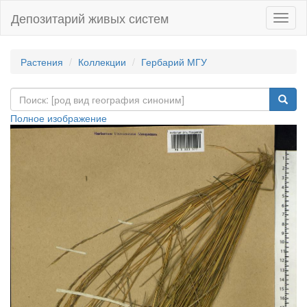
Депозитарий живых систем
Навиг
Растения
Коллекции
Гербарий МГУ
Полное изображение