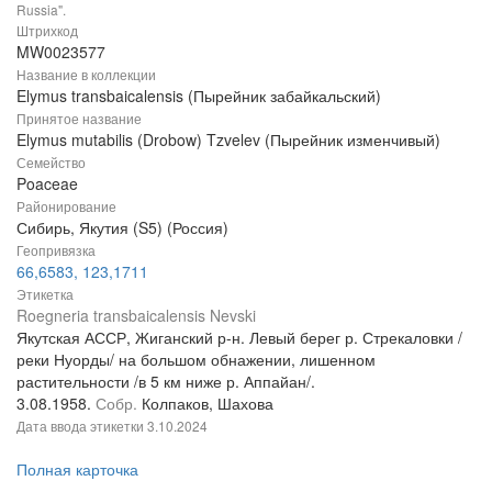
Russia".
Штрихкод
MW0023577
Название в коллекции
Elymus transbaicalensis (Пырейник забайкальский)
Принятое название
Elymus mutabilis (Drobow) Tzvelev (Пырейник изменчивый)
Семейство
Poaceae
Районирование
Сибирь, Якутия (S5) (Россия)
Геопривязка
66,6583, 123,1711
Этикетка
Roegneria transbaicalensis Nevski
Якутская АССР, Жиганский р-н. Левый берег р. Стрекаловки /
реки Нуорды/ на большом обнажении, лишенном
растительности /в 5 км ниже р. Аппайан/.
3.08.1958.
Собр.
Колпаков, Шахова
Дата ввода этикетки
3.10.2024
Полная карточка