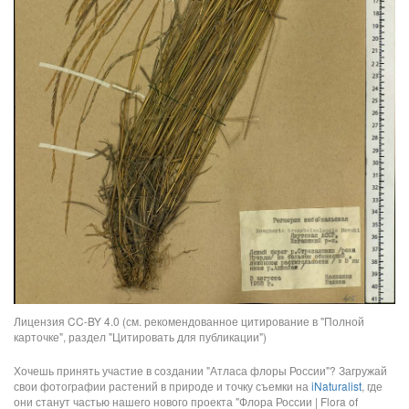
Лицензия CC-BY 4.0 (см. рекомендованное цитирование в "Полной
карточке", раздел "Цитировать для публикации")
Хочешь принять участие в создании "Атласа флоры России"? Загружай
свои фотографии растений в природе и точку съемки на
iNaturalist
, где
они станут частью нашего нового проекта "Флора России | Flora of