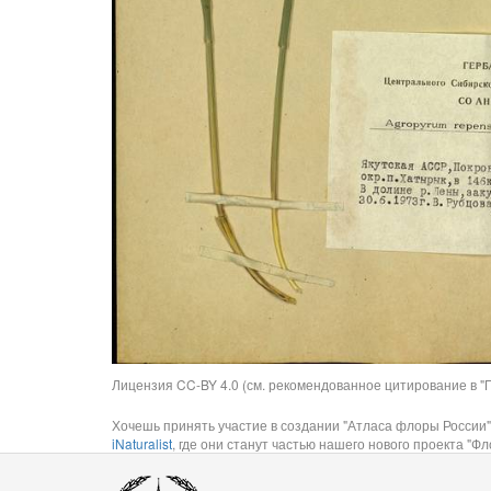
Лицензия CC-BY 4.0 (см. рекомендованное цитирование в "П
Хочешь принять участие в создании "Атласа флоры России"
iNaturalist
, где они станут частью нашего нового проекта "Фло