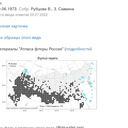
г.
0.06.1973.
Собр.
Рубцова В., З. Савкина
та ввода этикетки
25.07.2022
олная карточка
се образцы этого вида
атериалы "Атласа флоры России" (
подробности
)
се фото в природе этого вида
(iNaturalist.org)