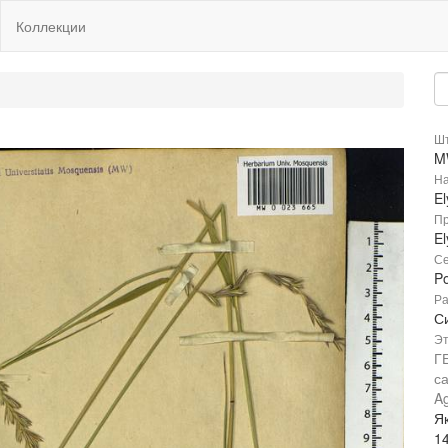
Коллекции
Шт
M
На
El
Пр
El
Се
P
Ра
Си
Эт
Г
с
Ag
Як
14