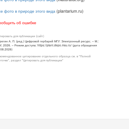
се фото в природе этого вида
(plantarium.ru)
ообщить об ошибке
тировать для публикации (сайт)
регин А. П. (ред.) Цифровой гербарий МГУ: Электронный ресурс. – М.:
У, 2026. – Режим доступа: https://plant.depo.msu.ru/ (дата обращения
.08.2026)
комендованное цитирование отдельного образца см. в "Полной
рточке", раздел "Цитировать для публикации"