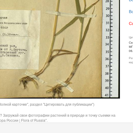
В
С
Ци
Се
МГ
06
Ре
ка
олной карточке", раздел "Цитировать для публикации")
? Загружай свои фотографии растений в природе и точку съемки на
ра России | Flora of Russia".