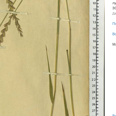
лу
3
Да
П
В
М
В