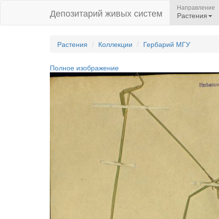
Направление
Депозитарий живых систем
Растения
Растения
Коллекции
Гербарий МГУ
Полное изображение