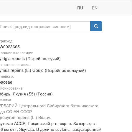
RU
EN
рихкод
W0023665
звание в коллекции
ytrigia repens (Пырей ползучий)
инятое название
ymus repens (L.) Gould (Пырейник ползучий)
мейство
oaceae
йонирование
бирь, Якутия (S5) (Россия)
икетка
ЕРБАРИЙ Центрального Сибирского ботанического
ада СО АН СССР
ropyron repens (L.) Beauv.
утская АССР, Покровский р-н, окр. п. Хатырык, в
6 км от г. Якутска. В долине р. Лены, закустаренный