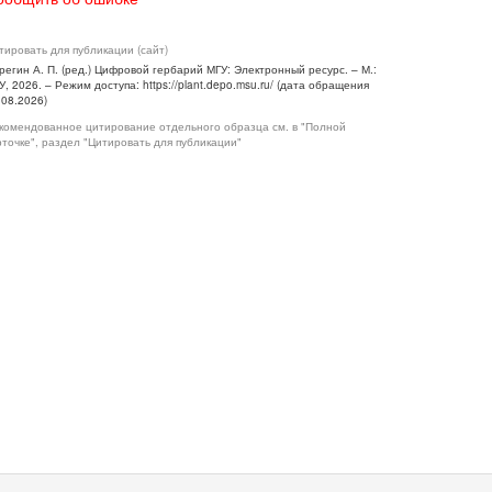
тировать для публикации (сайт)
регин А. П. (ред.) Цифровой гербарий МГУ: Электронный ресурс. – М.:
У, 2026. – Режим доступа: https://plant.depo.msu.ru/ (дата обращения
.08.2026)
комендованное цитирование отдельного образца см. в "Полной
рточке", раздел "Цитировать для публикации"