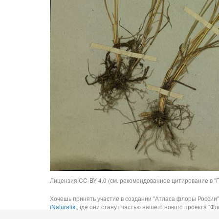
Лицензия CC-BY 4.0 (см. рекомендованное цитирование в "П
Хочешь принять участие в создании "Атласа флоры России"
iNaturalist
, где они станут частью нашего нового проекта "Фло