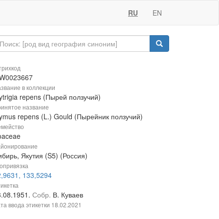
RU
EN
рихкод
W0023667
звание в коллекции
ytrigia repens (Пырей ползучий)
инятое название
ymus repens (L.) Gould (Пырейник ползучий)
мейство
oaceae
йонирование
бирь, Якутия (S5) (Россия)
опривязка
2,9631, 133,5294
икетка
8.08.1951.
Собр.
В. Куваев
та ввода этикетки
18.02.2021