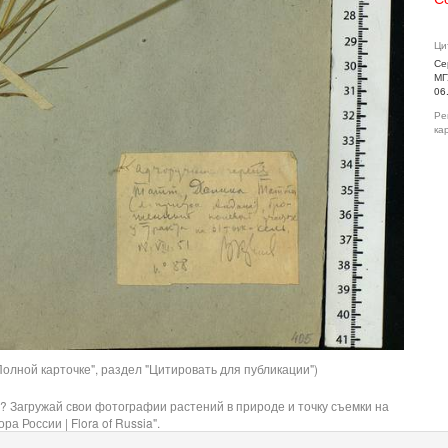
Ци
Се
МГ
06
Ре
ка
олной карточке", раздел "Цитировать для публикации")
? Загружай свои фотографии растений в природе и точку съемки на
ра России | Flora of Russia".