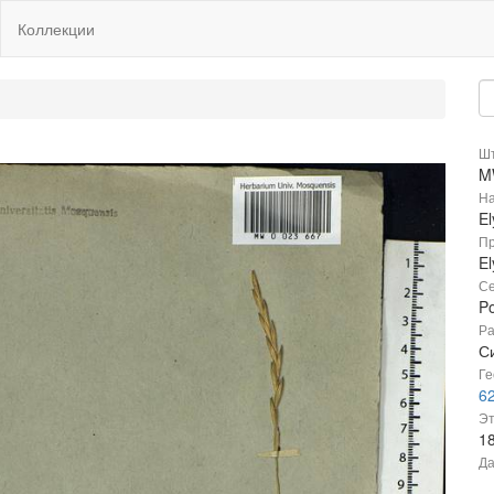
Коллекции
Шт
M
На
El
Пр
El
Се
P
Ра
Си
Ге
6
Эт
1
Да