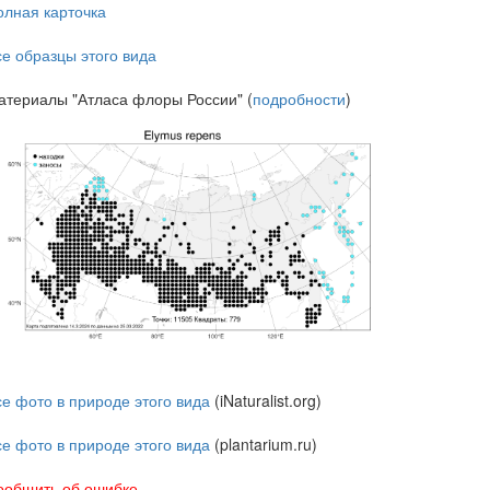
олная карточка
се образцы этого вида
атериалы "Атласа флоры России" (
подробности
)
се фото в природе этого вида
(iNaturalist.org)
се фото в природе этого вида
(plantarium.ru)
ообщить об ошибке