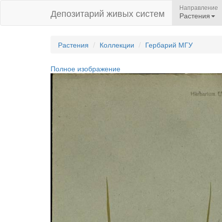
Направление
Депозитарий живых систем
Растения
Растения
Коллекции
Гербарий МГУ
Полное изображение