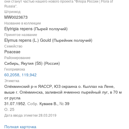
они станут частью нашего нового проекта "Флора России | Flora of
Russia".
Штрихкод
MW0023673
Название в коллекции
Elytrigia repens (Пырей ползучий)
Принятое название
Elymus repens (L.) Gould (Пырейник ползучий)
Семейство
Poaceae
Районирование
Сибирь, Якутия (S5) (Россия)
Геопривязка
60,2058, 119,942
Этикетка
Олёкминский р-н ЯАССР, ЮЗ окраина о. Кыллах на Лене,
выше г. Олёкминска, заливной ячменно пырейный луг, в 70 м
от русла
31.07.1952.
Собр.
Куваев В.,
№
39
О. 25
Дата ввода этикетки
28.03.2019
Полная карточка