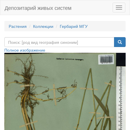
Депозитарий живых систем
Навиг
Растения
Коллекции
Гербарий МГУ
Полное изображение