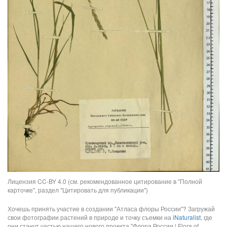
Лицензия CC-BY 4.0 (см. рекомендованное цитирование в "Полной
карточке", раздел "Цитировать для публикации")
Хочешь принять участие в создании "Атласа флоры России"? Загружай
свои фотографии растений в природе и точку съемки на
iNaturalist
, где
они станут частью нашего нового проекта "Флора России | Flora of