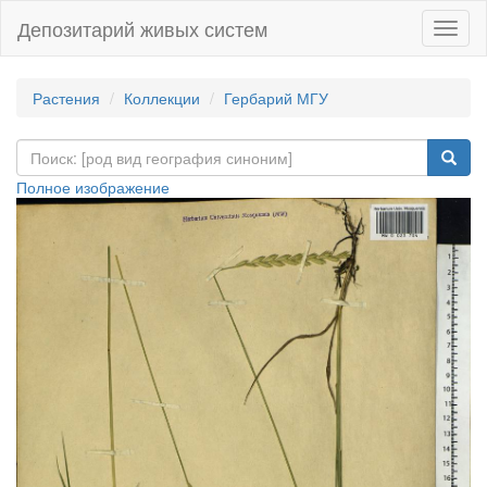
Депозитарий живых систем
Навиг
Растения
Коллекции
Гербарий МГУ
Полное изображение