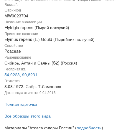
Russia".
Штрихкод
MW0023704
Название в коллекции
Elytrigia repens (Пырей ползучий)
Принятое название
Elymus repens (L.) Gould (Пырейник ползучий)
Семейство
Poaceae
Районирование
Сибирь, Алтай и Саяны (S2) (Россия)
Геопривязка
54,9223, 90,8231
Этикетка
8.08.1972.
Собр.
Т.Ламанова
Дата ввода этикетки
9.04.2018
Полная карточка
Все образцы этого вида
Материалы "Атласа флоры России" (
подробности
)