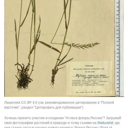
Лицензия CC-BY 4.0 (см. рекомендованное цитирование в "Полной
карточке", раздел "Цитировать для публикации")
Хочешь принять участие в создании "Атласа флоры России"? Загружай
свои фотографии растений в природе и точку съемки на
iNaturalist
, где
они станут частью нашего нового проекта "Флора России | Flora of