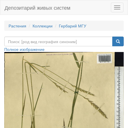
Депозитарий живых систем
Навиг
Растения
Коллекции
Гербарий МГУ
Полное изображение