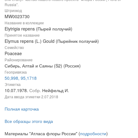
Russia".
Штрихкод
MW0023730
Название в коллекции
Elytrigia repens (Пырей ползучий)
Принятое название
Elymus repens (L.) Gould (Пырейник ползучий)
Семейство
Poaceae
Районирование
Сибирь, Алтай и Саяны (S2) (Россия)
Геопривязка
50,998, 95,1718
Этикетка
10.07.1978.
Собр.
Нейфельд И.
Дата ввода этикетки
2.07.2018
Полная карточка
Все образцы этого вида
Материалы "Атласа флоры России" (
подробности
)