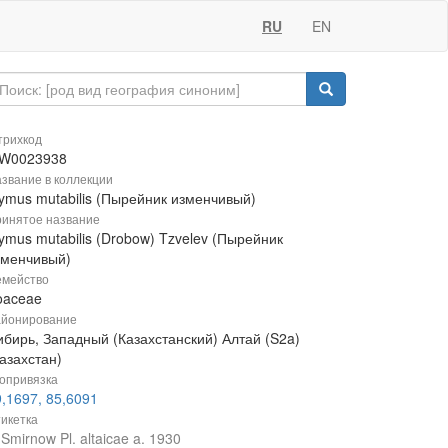
RU
EN
рихкод
W0023938
звание в коллекции
lymus mutabilis (Пырейник изменчивый)
инятое название
ymus mutabilis (Drobow) Tzvelev (Пырейник
зменчивый)
мейство
oaceae
йонирование
ибирь, Западный (Казахстанский) Алтай (S2a)
азахстан)
опривязка
,1697, 85,6091
икетка
 Smirnow Pl. altaicae a. 1930