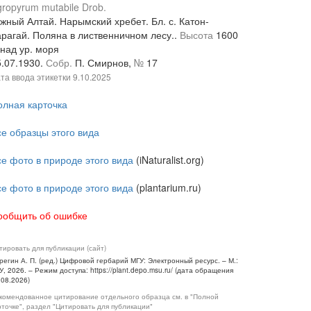
ropyrum mutabile Drob.
жный Алтай. Нарымский хребет. Бл. с. Катон-
арагай. Поляна в лиственничном лесу..
Высота
1600
 над ур. моря
5.07.1930.
Собр.
П. Смирнов,
№
17
та ввода этикетки
9.10.2025
олная карточка
се образцы этого вида
се фото в природе этого вида
(iNaturalist.org)
се фото в природе этого вида
(plantarium.ru)
ообщить об ошибке
тировать для публикации (сайт)
регин А. П. (ред.) Цифровой гербарий МГУ: Электронный ресурс. – М.:
У, 2026. – Режим доступа: https://plant.depo.msu.ru/ (дата обращения
.08.2026)
комендованное цитирование отдельного образца см. в "Полной
рточке", раздел "Цитировать для публикации"