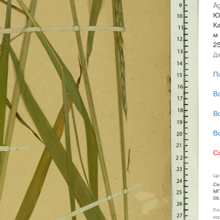
Ag
Ю
К
м
2
Да
П
В
В
В
С
Ци
Се
МГ
06
Ре
ка