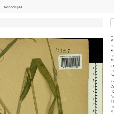
Коллекции
Шт
M
На
E
Пр
El
и
Се
P
Ра
С
(К
Ге
49
Эт
P.