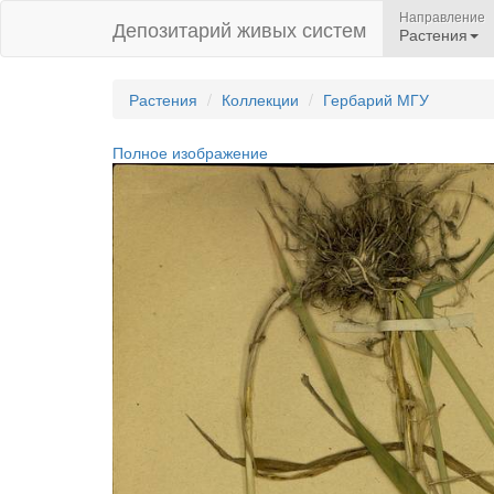
Направление
Депозитарий живых систем
Растения
Растения
Коллекции
Гербарий МГУ
Полное изображение