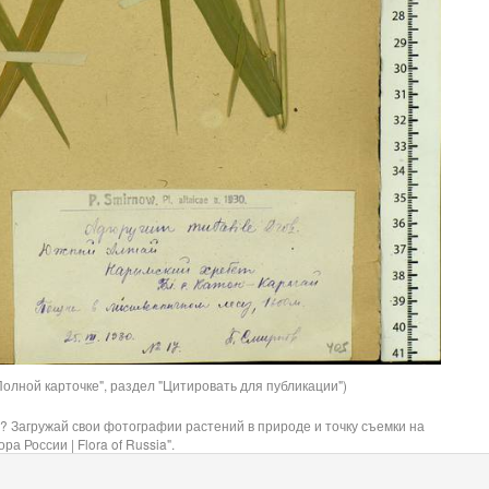
олной карточке", раздел "Цитировать для публикации")
? Загружай свои фотографии растений в природе и точку съемки на
ра России | Flora of Russia".