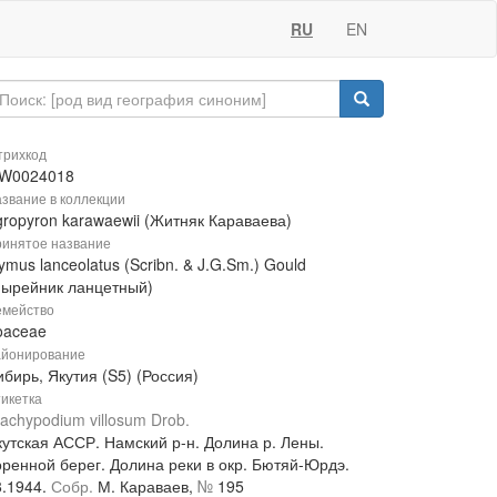
RU
EN
рихкод
W0024018
звание в коллекции
gropyron karawaewii (Житняк Караваева)
инятое название
ymus lanceolatus (Scribn. & J.G.Sm.) Gould
Пырейник ланцетный)
мейство
oaceae
йонирование
бирь, Якутия (S5) (Россия)
икетка
achypodium villosum Drob.
кутская АССР. Намский р-н. Долина р. Лены.
оренной берег. Долина реки в окр. Бютяй-Юрдэ.
8.1944.
Собр.
М. Караваев,
№
195