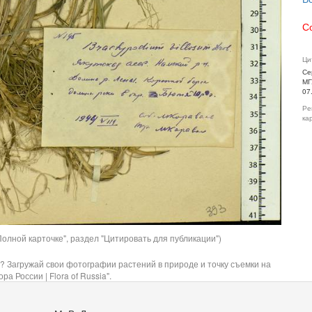
С
Ци
Се
МГ
07
Ре
ка
олной карточке", раздел "Цитировать для публикации")
? Загружай свои фотографии растений в природе и точку съемки на
ра России | Flora of Russia".