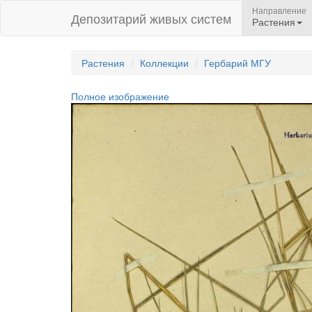
Направление
Депозитарий живых систем
Растения
Растения
Коллекции
Гербарий МГУ
Полное изображение