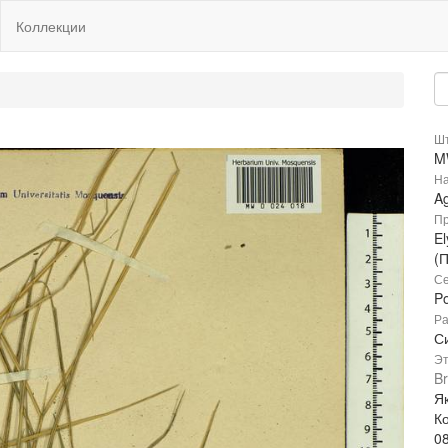
Коллекции
Шт
M
На
A
Пр
El
(
Се
P
Ра
Си
Эт
Br
Я
К
0