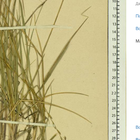
Да
П
В
М
В
В