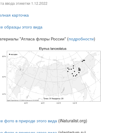
та ввода этикетки
1.12.2022
олная карточка
се образцы этого вида
атериалы "Атласа флоры России" (
подробности
)
се фото в природе этого вида
(iNaturalist.org)
се фото в природе этого вида
(plantarium.ru)