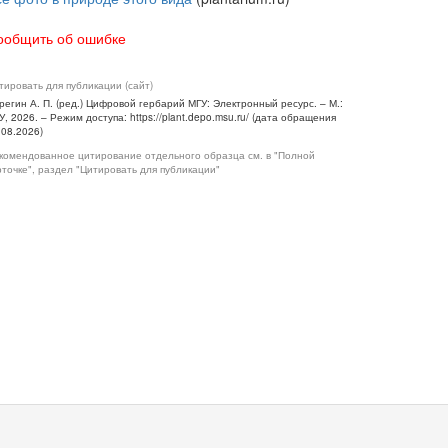
ообщить об ошибке
тировать для публикации (сайт)
регин А. П. (ред.) Цифровой гербарий МГУ: Электронный ресурс. – М.:
У, 2026. – Режим доступа: https://plant.depo.msu.ru/ (дата обращения
.08.2026)
комендованное цитирование отдельного образца см. в "Полной
рточке", раздел "Цитировать для публикации"