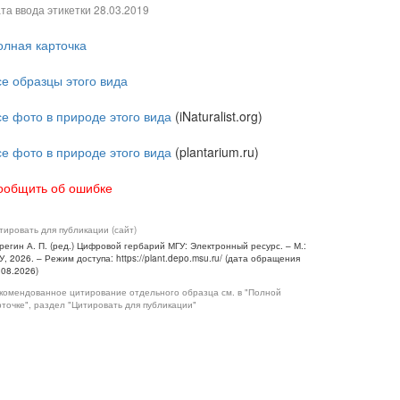
та ввода этикетки
28.03.2019
олная карточка
се образцы этого вида
се фото в природе этого вида
(iNaturalist.org)
се фото в природе этого вида
(plantarium.ru)
ообщить об ошибке
тировать для публикации (сайт)
регин А. П. (ред.) Цифровой гербарий МГУ: Электронный ресурс. – М.:
У, 2026. – Режим доступа: https://plant.depo.msu.ru/ (дата обращения
.08.2026)
комендованное цитирование отдельного образца см. в "Полной
рточке", раздел "Цитировать для публикации"