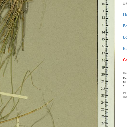
Да
П
В
В
В
С
Ци
Се
МГ
10
Ре
ка