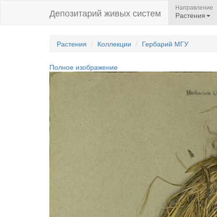
Направление
Депозитарий живых систем
Растения
Растения
Коллекции
Гербарий МГУ
Полное изображение