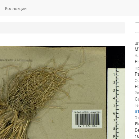
Коллекции
Шт
M
На
El
Пр
Ps
Се
P
Ра
Си
Ге
6
Эт
Я
Б
1