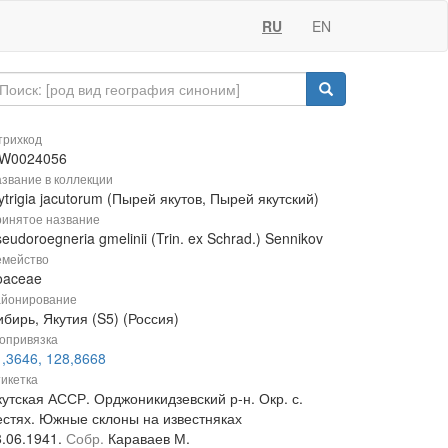
RU
EN
рихкод
W0024056
звание в коллекции
ytrigia jacutorum (Пырей якутов, Пырей якутский)
инятое название
eudoroegneria gmelinii (Trin. ex Schrad.) Sennikov
мейство
oaceae
йонирование
бирь, Якутия (S5) (Россия)
опривязка
1,3646, 128,8668
икетка
кутская АССР. Орджоникидзевский р-н. Окр. с.
естях. Южные склоны на известняках
8.06.1941.
Собр.
Караваев М.