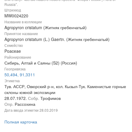
Russia".
Штрихкод
MW0024220
Название в коллекции
Agropyron cristatum (Житняк гребенчатый)
Принятое название
Agropyron cristatum (L.) Gaertn. (Житняк гребенчатый)
Семейство
Poaceae
Районирование
Сибирь, Алтай и Саяны (S2) (Россия)
Геопривязка
50,494, 91,3311
Этикетка
Тув. АССР, Овюрский р-н, кол. Кызыл-Тук. Каменистые горные
склоны южной экспозиции
28.07.1972.
Собр.
Трофимов
Опр.
Рассохина
Дата ввода этикетки
28.03.2019
Полная карточка