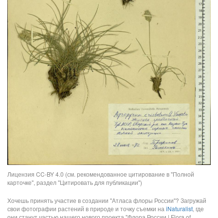
Лицензия CC-BY 4.0 (см. рекомендованное цитирование в "Полной
карточке", раздел "Цитировать для публикации")
Хочешь принять участие в создании "Атласа флоры России"? Загружай
свои фотографии растений в природе и точку съемки на
iNaturalist
, где
они станут частью нашего нового проекта "Флора России | Flora of