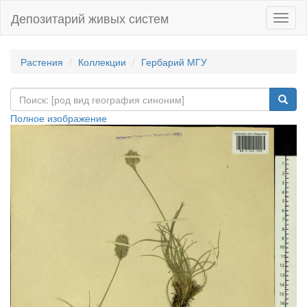
Депозитарий живых систем
Навиг
Растения
Коллекции
Гербарий МГУ
Полное изображение