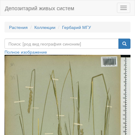
Депозитарий живых систем
Навиг
Растения
Коллекции
Гербарий МГУ
Полное изображение