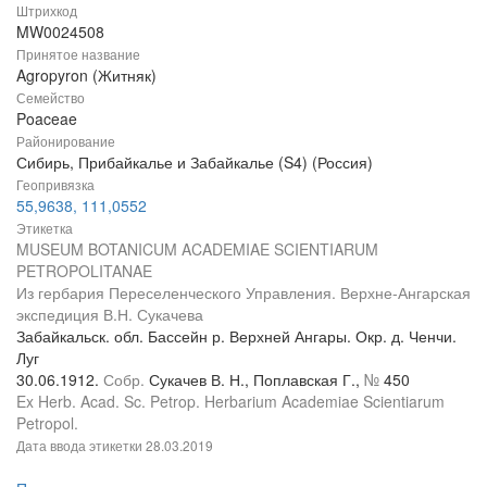
Штрихкод
MW0024508
Принятое название
Agropyron (Житняк)
Семейство
Poaceae
Районирование
Сибирь, Прибайкалье и Забайкалье (S4) (Россия)
Геопривязка
55,9638, 111,0552
Этикетка
MUSEUM BOTANICUM ACADEMIAE SCIENTIARUM
PETROPOLITANAE
Из гербария Переселенческого Управления. Верхне-Ангарская
экспедиция В.Н. Сукачева
Забайкальск. обл. Бассейн р. Верхней Ангары. Окр. д. Ченчи.
Луг
30.06.1912.
Собр.
Сукачев В. Н., Поплавская Г.,
№
450
Ex Herb. Acad. Sc. Petrop. Herbarium Academiae Scientiarum
Petropol.
Дата ввода этикетки
28.03.2019