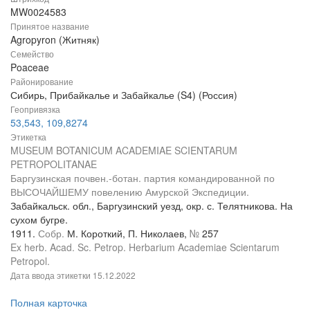
MW0024583
Принятое название
Agropyron (Житняк)
Семейство
Poaceae
Районирование
Сибирь, Прибайкалье и Забайкалье (S4) (Россия)
Геопривязка
53,543, 109,8274
Этикетка
MUSEUM BOTANICUM ACADEMIAE SCIENTARUM
PETROPOLITANAE
Баргузинская почвен.-ботан. партия командированной по
ВЫСОЧАЙШЕМУ повелению Амурской Экспедиции.
Забайкальск. обл., Баргузинский уезд, окр. с. Телятникова. На
сухом бугре.
1911.
Собр.
М. Короткий, П. Николаев,
№
257
Ex herb. Acad. Sc. Petrop. Herbarium Academiae Scientarum
Petropol.
Дата ввода этикетки
15.12.2022
Полная карточка