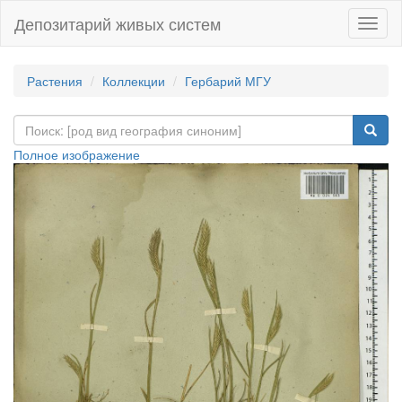
Депозитарий живых систем
Навиг
Растения
Коллекции
Гербарий МГУ
Полное изображение