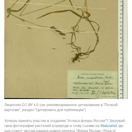
Лицензия CC-BY 4.0 (см. рекомендованное цитирование в "Полной
карточке", раздел "Цитировать для публикации")
Хочешь принять участие в создании "Атласа флоры России"? Загружай
свои фотографии растений в природе и точку съемки на
iNaturalist
, где
они станут частью нашего нового проекта "Флора России | Flora of