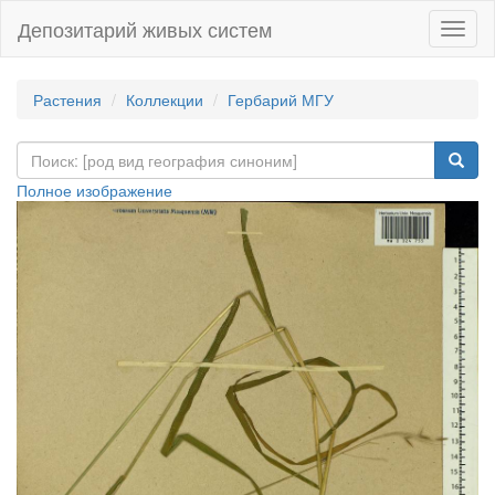
Депозитарий живых систем
Навиг
Растения
Коллекции
Гербарий МГУ
Полное изображение