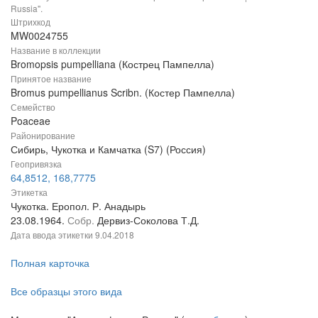
Russia".
Штрихкод
MW0024755
Название в коллекции
Bromopsis pumpelliana (Кострец Пампелла)
Принятое название
Bromus pumpellianus Scribn. (Костер Пампелла)
Семейство
Poaceae
Районирование
Сибирь, Чукотка и Камчатка (S7) (Россия)
Геопривязка
64,8512, 168,7775
Этикетка
Чукотка. Еропол. Р. Анадырь
23.08.1964.
Собр.
Дервиз-Соколова Т.Д.
Дата ввода этикетки
9.04.2018
Полная карточка
Все образцы этого вида