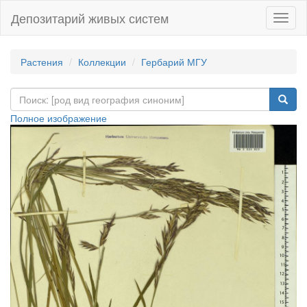
Депозитарий живых систем
Навиг
Растения
Коллекции
Гербарий МГУ
Полное изображение