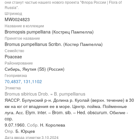
они станут частью нашего нового проекта "Флора России | Flora of
Russia".
Штрихкод
MW0024823
Название в коллекции
Bromopsis pumpelliana (Кострец Пампелла)
Принятое название
Bromus pumpellianus Scribn. (Костер Пампелла)
Семейство
Poaceae
Районирование
Сибирь, Якутия (S5) (Россия)
Геопривязка
70,4837, 131,1102
Этикетка
Bromus sibiricus Drob. = B. pumpellianus
ЯАССР. Булунский р-н. Долина р. Куолай (верхн. течение) в 30
км на юг от впадения ее в море. Центр. пойма. Пойменные
луга. Асс. Elym. inter. – Brom. sib. – Hed. obscurum. Обилие -
cop.
9.07.1960.
Собр.
Н. Королева
Опр.
Б. Юрцев
Дата ввода этикетки
3.10.2024