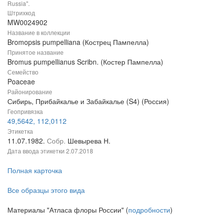
Russia".
Штрихкод
MW0024902
Название в коллекции
Bromopsis pumpelliana (Кострец Пампелла)
Принятое название
Bromus pumpellianus Scribn. (Костер Пампелла)
Семейство
Poaceae
Районирование
Сибирь, Прибайкалье и Забайкалье (S4) (Россия)
Геопривязка
49,5642, 112,0112
Этикетка
11.07.1982.
Собр.
Шевырева Н.
Дата ввода этикетки
2.07.2018
Полная карточка
Все образцы этого вида
Материалы "Атласа флоры России" (
подробности
)