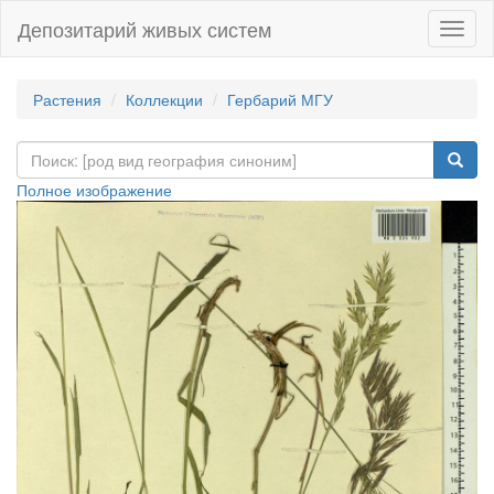
Депозитарий живых систем
Навиг
Растения
Коллекции
Гербарий МГУ
Полное изображение