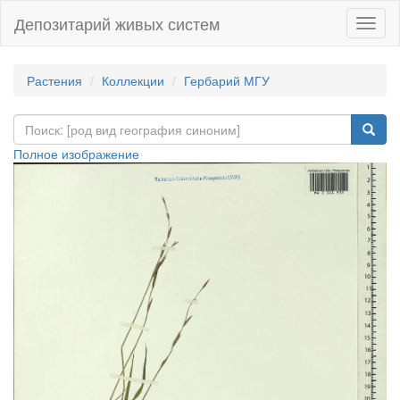
Депозитарий живых систем
Навиг
Растения
Коллекции
Гербарий МГУ
Полное изображение