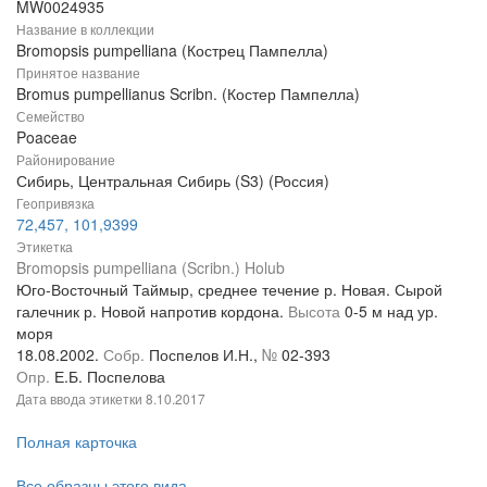
MW0024935
Название в коллекции
Bromopsis pumpelliana (Кострец Пампелла)
Принятое название
Bromus pumpellianus Scribn. (Костер Пампелла)
Семейство
Poaceae
Районирование
Сибирь, Центральная Сибирь (S3) (Россия)
Геопривязка
72,457, 101,9399
Этикетка
Bromopsis pumpelliana (Scribn.) Holub
Юго-Восточный Таймыр, среднее течение р. Новая. Сырой
галечник р. Новой напротив кордона.
Высота
0-5 м над ур.
моря
18.08.2002.
Собр.
Поспелов И.Н.,
№
02-393
Опр.
Е.Б. Поспелова
Дата ввода этикетки
8.10.2017
Полная карточка
Все образцы этого вида