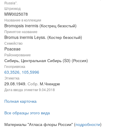
Russia".
Штрихкод
MW0025078
Название в коллекции
Bromopsis inermis (Кострец безостый)
Принятое название
Bromus inermis Leyss. (Костер безостый)
Семейство
Poaceae
Районирование
Сибирь, Центральная Сибирь (S3) (Россия)
Геопривязка
63,3526, 105,5996
Этикетка
29.08.1949.
Собр.
М.Чхеидзе
Дата ввода этикетки
9.04.2018
Полная карточка
Все образцы этого вида
Материалы "Атласа флоры России" (
подробности
)