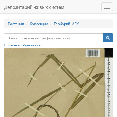
Депозитарий живых систем
Навиг
Растения
Коллекции
Гербарий МГУ
Полное изображение