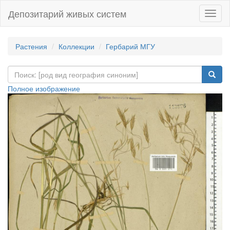
Депозитарий живых систем
Навиг
Растения
Коллекции
Гербарий МГУ
Полное изображение