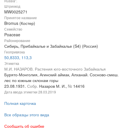
Russia".
Штрихкод
MW0025271
Принятое название
Bromus (Костер)
Семейство
Poaceae
Районирование
Сибирь, Прибайкалье и Забайкалье (S4) (Россия)
Геопривязка
50,8333, 113,3
Этикетка
М.И. НАЗАРОВ. Растения юго-восточного Забайкалья
Бурято-Монголия, Агинский аймак, Алханай. Сосново-смеш.
лес по южным склонам горы
23.08.1931.
Собр.
Назаров М. И.,
№
14416
Дата ввода этикетки
28.03.2019
Полная карточка
Все образцы этого вида
Сообщить об ошибке