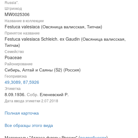
Russia".
Штрихкод
MW0025306
Название в коллекции
Festuca valesiaca (Овсяница валисская, Типчак)
Принятое название
Festuca valesiaca Schleich. ex Gaudin (Овсяница валисская,
Типчак)
Семейство
Poaceae
Районирование
Сибирь, Алтай и Саяны (S2) (Россия)
Геопривязка
49,3089, 87,5926
Этикетка
8.09.1936.
Собр.
Еленевский Р.
Дата ввода этикетки
2.07.2018
Полная карточка
Все образцы этого вида
Материалы "Атласа флоры России" (
подробности
)