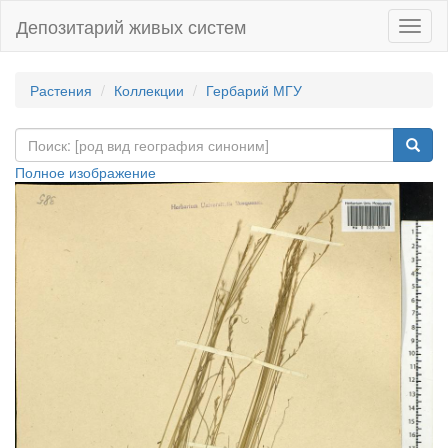
Депозитарий живых систем
Навиг
Растения
Коллекции
Гербарий МГУ
Полное изображение