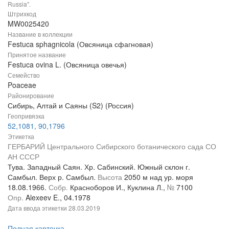
Russia".
Штрихкод
MW0025420
Название в коллекции
Festuca sphagnicola (Овсяница сфагновая)
Принятое название
Festuca ovina L. (Овсяница овечья)
Семейство
Poaceae
Районирование
Сибирь, Алтай и Саяны (S2) (Россия)
Геопривязка
52,1081, 90,1796
Этикетка
ГЕРБАРИЙ Центрального Сибирского ботанического сада СО
АН СССР
Тува. Западный Саян. Хр. Сабинский. Южный склон г.
Самбыл. Верх р. Самбыл.
Высота
2050 м над ур. моря
18.08.1966.
Собр.
Красноборов И., Куклина Л.,
№
7100
Опр.
Alexeev E., 04.1978
Дата ввода этикетки
28.03.2019
Полная карточка