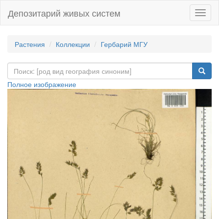
Депозитарий живых систем
Навиг
Растения
Коллекции
Гербарий МГУ
Полное изображение