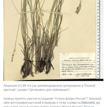
Лицензия CC-BY 4.0 (см. рекомендованное цитирование в "Полной
карточке", раздел "Цитировать для публикации")
Хочешь принять участие в создании "Атласа флоры России"? Загружай
свои фотографии растений в природе и точку съемки на
iNaturalist
, где
они станут частью нашего нового проекта "Флора России | Flora of