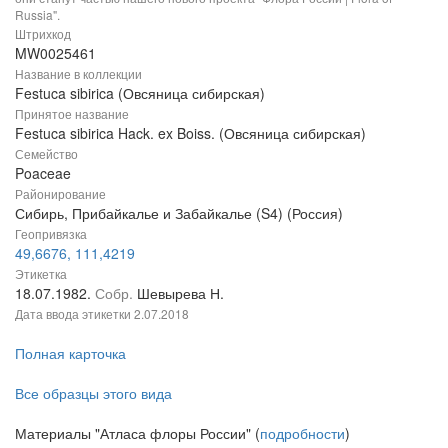
Russia".
Штрихкод
MW0025461
Название в коллекции
Festuca sibirica (Овсяница сибирская)
Принятое название
Festuca sibirica Hack. ex Boiss. (Овсяница сибирская)
Семейство
Poaceae
Районирование
Сибирь, Прибайкалье и Забайкалье (S4) (Россия)
Геопривязка
49,6676, 111,4219
Этикетка
18.07.1982.
Собр.
Шевырева Н.
Дата ввода этикетки
2.07.2018
Полная карточка
Все образцы этого вида
Материалы "Атласа флоры России" (
подробности
)