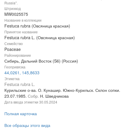
Russia".
Штрихкод
MW0025575
Название в коллекции
Festuca rubra (Овсяница красная)
Принятое название
Festuca rubra L. (Овсяница красная)
Семейство
Poaceae
Районирование
Сибирь, Дальний Восток (S6) (Россия)
Геопривязка
44,0261, 145,8633
Этикетка
Festuca rubra L.
Курильские о-ва. О. Кунашир. Южно-Курильск. Склон сопки.
23.07.1985.
Собр.
Н. Шведчикова
Дата ввода этикетки
30.05.2024
Полная карточка
Все образцы этого вида