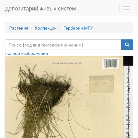
Депозитарий живых систем
Навиг
Растения
Коллекции
Гербарий МГУ
Полное изображение