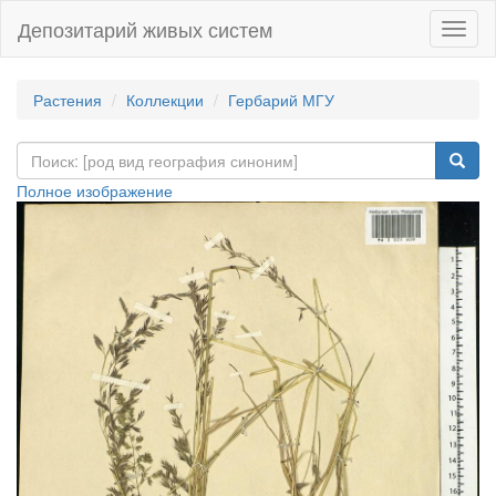
Депозитарий живых систем
Навиг
Растения
Коллекции
Гербарий МГУ
Полное изображение