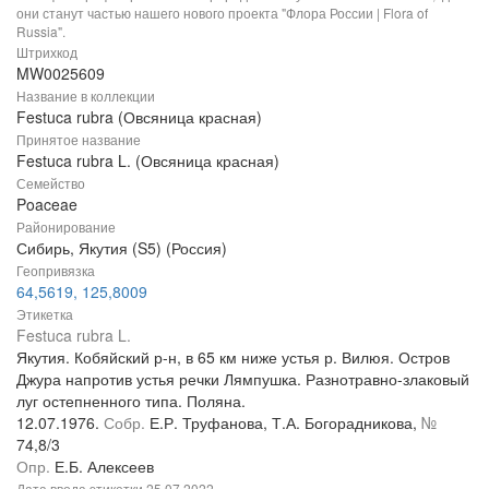
они станут частью нашего нового проекта "Флора России | Flora of
Russia".
Штрихкод
MW0025609
Название в коллекции
Festuca rubra (Овсяница красная)
Принятое название
Festuca rubra L. (Овсяница красная)
Семейство
Poaceae
Районирование
Сибирь, Якутия (S5) (Россия)
Геопривязка
64,5619, 125,8009
Этикетка
Festuca rubra L.
Якутия. Кобяйский р-н, в 65 км ниже устья р. Вилюя. Остров
Джура напротив устья речки Лямпушка. Разнотравно-злаковый
луг остепненного типа. Поляна.
12.07.1976.
Собр.
Е.Р. Труфанова, Т.А. Богорадникова,
№
74,8/3
Опр.
Е.Б. Алексеев
Дата ввода этикетки
25.07.2022