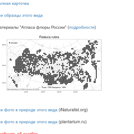
олная карточка
се образцы этого вида
атериалы "Атласа флоры России" (
подробности
)
се фото в природе этого вида
(iNaturalist.org)
се фото в природе этого вида
(plantarium.ru)
ообщить об ошибке