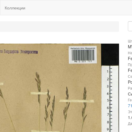
Коллекции
Шт
M
На
F
Пр
Fe
Се
P
Ра
С
Ге
71
Эт
1
Да