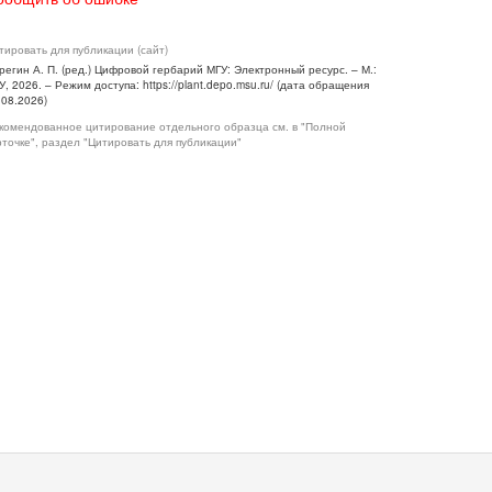
тировать для публикации (сайт)
регин А. П. (ред.) Цифровой гербарий МГУ: Электронный ресурс. – М.:
У, 2026. – Режим доступа: https://plant.depo.msu.ru/ (дата обращения
.08.2026)
комендованное цитирование отдельного образца см. в "Полной
рточке", раздел "Цитировать для публикации"