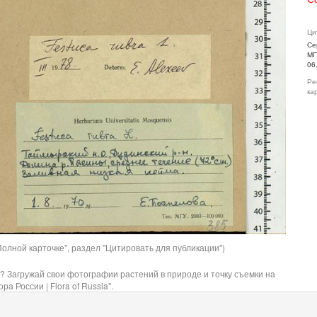
Ци
Се
МГ
06
Ре
ка
олной карточке", раздел "Цитировать для публикации")
? Загружай свои фотографии растений в природе и точку съемки на
ра России | Flora of Russia".