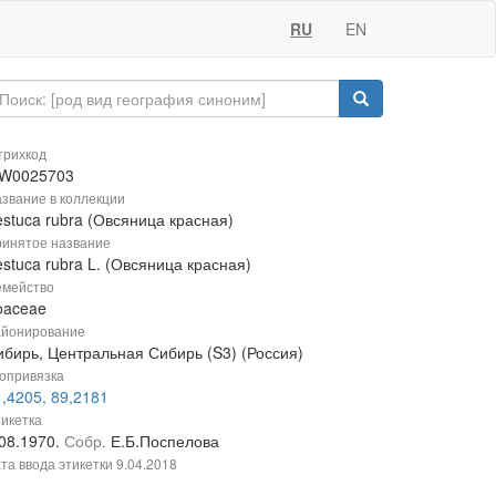
RU
EN
рихкод
W0025703
звание в коллекции
estuca rubra (Овсяница красная)
инятое название
stuca rubra L. (Овсяница красная)
мейство
oaceae
йонирование
ибирь, Центральная Сибирь (S3) (Россия)
опривязка
,4205, 89,2181
икетка
.08.1970.
Собр.
Е.Б.Поспелова
та ввода этикетки
9.04.2018