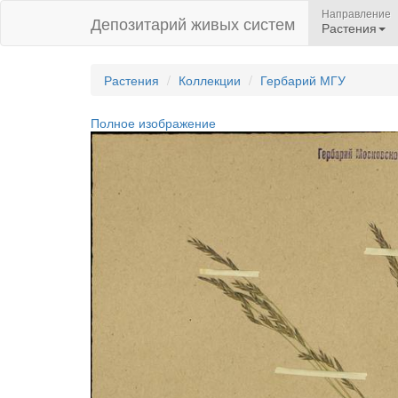
Направление
Депозитарий живых систем
Растения
Растения
Коллекции
Гербарий МГУ
Полное изображение