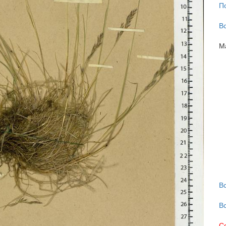
П
В
М
В
В
С