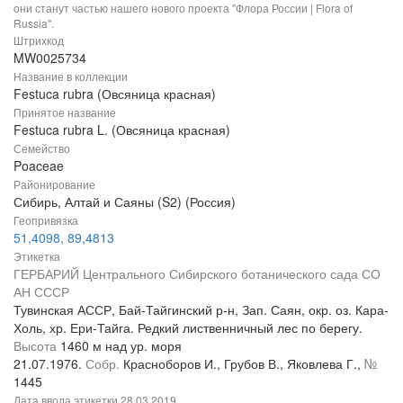
они станут частью нашего нового проекта "Флора России | Flora of
Russia".
Штрихкод
MW0025734
Название в коллекции
Festuca rubra (Овсяница красная)
Принятое название
Festuca rubra L. (Овсяница красная)
Семейство
Poaceae
Районирование
Сибирь, Алтай и Саяны (S2) (Россия)
Геопривязка
51,4098, 89,4813
Этикетка
ГЕРБАРИЙ Центрального Сибирского ботанического сада СО
АН СССР
Тувинская АССР, Бай-Тайгинский р-н, Зап. Саян, окр. оз. Кара-
Холь, хр. Ери-Тайга. Редкий лиственничный лес по берегу.
Высота
1460 м над ур. моря
21.07.1976.
Собр.
Красноборов И., Грубов В., Яковлева Г.,
№
1445
Дата ввода этикетки
28.03.2019