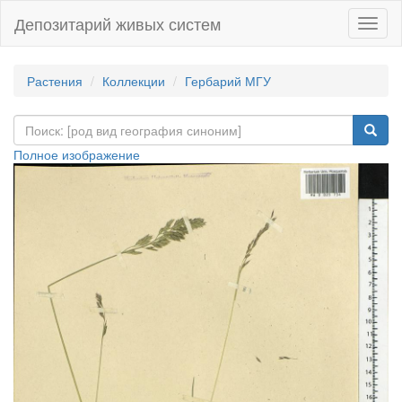
Депозитарий живых систем
Навиг
Растения
Коллекции
Гербарий МГУ
Полное изображение