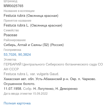
Штрихкод
MW0025765
Название в коллекции
Festuca rubra (Овсяница красная)
Принятое название
Festuca rubra L. (Овсяница красная)
Семейство
Poaceae
Районирование
Сибирь, Алтай и Саяны (S2) (Россия)
Геопривязка
53,7026, 90,3824
Этикетка
ГЕРБАРИЙ Центрального Сибирского ботанического сада СО
АН СССР
Festuca rubra L. var. vulgaris Gaud.
Хакасская авт. обл. Усть-Абаканский р-н. Окр. п. Чарково.
Осушенное болото.
11.07.1958.
Собр.
Н. Логутенко, Н. Деморенко
Дата ввода этикетки
15.09.2022
Полная карточка