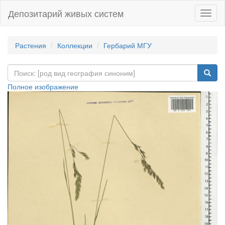
Депозитарий живых систем
Навиг
Растения
Коллекции
Гербарий МГУ
Полное изображение